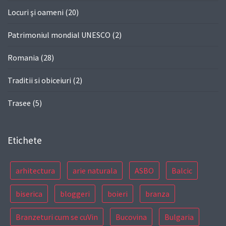
Locuri şi oameni
(20)
Patrimoniul mondial UNESCO
(2)
Romania
(28)
Traditii si obiceiuri
(2)
Trasee
(5)
Etichete
arhitectura
arie naturala
ASBO
Balcic
biserica
bloggeri
boieri
branza
Branzeturi cum se cuVin
Bucovina
Bulgaria