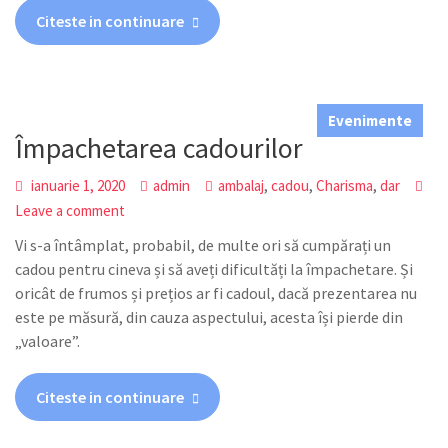
Citeste in continuare
Evenimente
Împachetarea cadourilor
,
,
,
ianuarie 1, 2020
admin
ambalaj
cadou
Charisma
dar
Leave a comment
Vi s-a întâmplat, probabil, de multe ori să cumpărați un
cadou pentru cineva și să aveți dificultăți la împachetare. Și
oricât de frumos și prețios ar fi cadoul, dacă prezentarea nu
este pe măsură, din cauza aspectului, acesta își pierde din
„valoare”.
Citeste in continuare