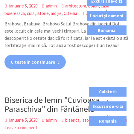
Excursii de-o zi
,
,
ianuarie 5, 2020
admin
arhitectura
boieri
casa
,
,
,
,
,
boiereasca
culă
istorie
moșie
Oltenia
2 Comments
Locuri şi oameni
,
Brabova, Brabuva, Brabovo Satul Brabova din județul Dolj
Romania
este locuit din cele mai vechi timpuri. La vest de sat a fost
descoperită o cetate dacică fortificată, iar la est există o altă
fortificație mai mică. Tot aici a fost descoperit un tezaur
Citeste in continuare
Calatorii
Biserica de lemn ”Cuvioasa
,
Paraschiva” din Fântânele
Excursii de-o zi
,
,
,
,
ianuarie 5, 2020
admin
biserica
istorie
lemn
Oltenia
Romania
Leave a comment