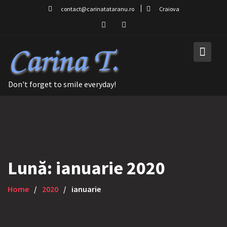
Skip
contact@carinatataranu.ro
Craiova
to
content
Don't forget to smile everyday!
Lună:
ianuarie 2020
Home
2020
ianuarie