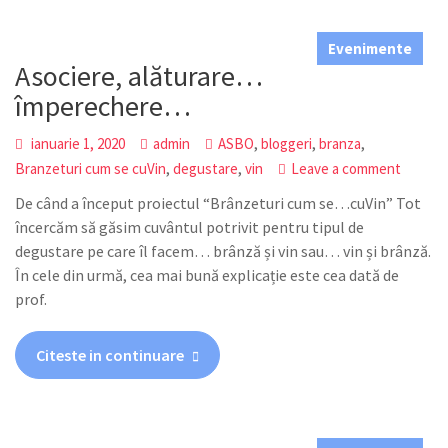
Evenimente
Asociere, alăturare…
împerechere…
,
,
,
ianuarie 1, 2020
admin
ASBO
bloggeri
branza
,
,
Branzeturi cum se cuVin
degustare
vin
Leave a comment
De când a început proiectul “Brânzeturi cum se…cuVin” Tot
încercăm să găsim cuvântul potrivit pentru tipul de
degustare pe care îl facem… brânză și vin sau… vin și brânză.
În cele din urmă, cea mai bună explicație este cea dată de
prof.
Citeste in continuare