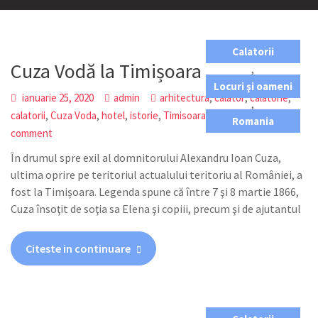
Calatorii
Cuza Vodă la Timișoara
,
Locuri şi oameni
,
,
,
ianuarie 25, 2020
admin
arhitectura
calator
calatorie
,
,
,
,
,
,
calatorii
Cuza Voda
hotel
istorie
Timisoara
travel
Leave a
Romania
comment
În drumul spre exil al domnitorului Alexandru Ioan Cuza,
ultima oprire pe teritoriul actualului teritoriu al României, a
fost la Timișoara. Legenda spune că între 7 şi 8 martie 1866,
Cuza însoţit de soţia sa Elena şi copiii, precum şi de ajutantul
Citeste in continuare