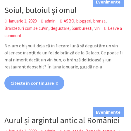
Evenimente
Soiul, butoiul și omul
,
,
,
ianuarie 1, 2020
admin
ASBO
bloggeri
branza
,
,
,
Branzeturi cum se cuVin
degustare
Samburesti
vin
Leave a
comment
Ne-am obișnuit deja că în fiecare lună să degustăm un vin
oltenesc însoțit de un fel de brânză de la Delaco. Ce poate fi
mai nimerit decât un vin bun, o brânză delicioasă și un
restaurant deosebit? În luna ianuarie, gazdă ne-a
Citeste in continuare
Evenimente
Aurul și argintul antic al României