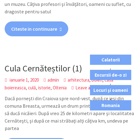
un muzeu. Câţiva profesori şi învăţători, oameni cu suflet, cu
dragoste pentru satul
Citeste in continuare
Calatorii
Cula Cernăteștilor (1)
,
Excursii de-o zi
,
,
ianuarie 1, 2020
admin
arhitectura
boieri
casa
,
,
,
,
boiereasca
culă
istorie
Oltenia
Leave a comment
Locuri şi oameni
,
Dacă porneşti din Craiova spre nord-vest, după ce ieşi din
Romania
comuna Breasta, urmează un drum printre dealuri care pare
să ducă nicăieri. După vreo 25 de kilometri apare şi localitatea
Cernăteşti, şi după ce mai străbaţi alţi câţiva km, undeva pe
partea