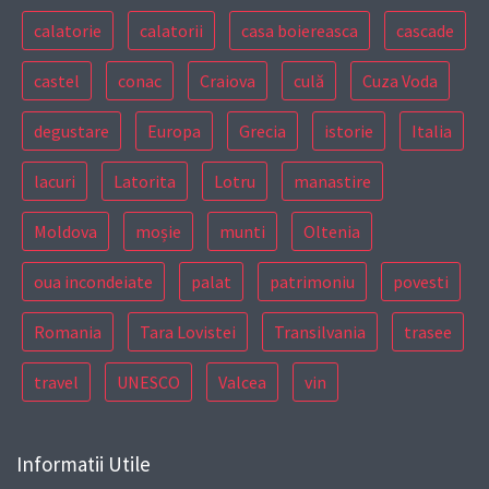
calatorie
calatorii
casa boiereasca
cascade
castel
conac
Craiova
culă
Cuza Voda
degustare
Europa
Grecia
istorie
Italia
lacuri
Latorita
Lotru
manastire
Moldova
moșie
munti
Oltenia
oua incondeiate
palat
patrimoniu
povesti
Romania
Tara Lovistei
Transilvania
trasee
travel
UNESCO
Valcea
vin
Informatii Utile