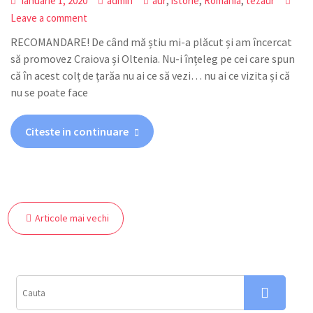
,
,
,
ianuarie 1, 2020
admin
aur
istorie
Romania
tezaur
Leave a comment
RECOMANDARE! De când mă știu mi-a plăcut și am încercat
să promovez Craiova și Oltenia. Nu-i înțeleg pe cei care spun
că în acest colț de țarăa nu ai ce să vezi… nu ai ce vizita și că
nu se poate face
Citeste in continuare
Navigare
Articole mai vechi
în
articole