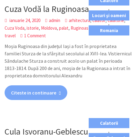
Calatorii
Cuza Vodă la Ruginoasa
,
Locuri şi oameni
,
,
,
ianuarie 24, 2020
admin
arhitectura
calator
calatorie
,
,
,
,
,
,
,
Cuza Voda
istorie
Moldova
palat
Ruginoasa
Transilvania
Romania
travel
1 Comment
Moșia Ruginoasa din județul Iași a fost în proprietatea
familiei Sturza de la sfârșitul secolului al XVII-lea. Vistiernicul
Săndulache Sturza a construit acolo un palat în perioada
1813-1814. După 200 de ani, moșia de la Rugionasa a intrat în
proprietatea domnitorului Alexandru
Citeste in continuare
Calatorii
Cula Isvoranu-Geblescu
,