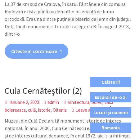
La 37 de km sud de Craiova, în satul Fântânele din comuna
Radovan exista până nu demult o bisericuță de lemn
ortodoxă. Era una dintre puținele biserici de lemn din județul
Dolj, fiind monument istoric de categoria B. În august 2018,
dintr-o
Citeste in continuare
Calatorii
Cula Cernăteștilor (2)
,
Excursii de-o zi
,
,
ianuarie 2, 2020
admin
arhitectura
boieri
casa
,
,
,
,
boiereasca
culă
istorie
Oltenia
Leave a comment
Locuri şi oameni
,
Muzeul din Culă Declarată monument istoric de interes
Romania
naţional, în anul 2000, Cula Cernătescu este, în acelaşi timp,
şi de interes cultural deoarece, în anul 1972, aici s-a înfiinţat