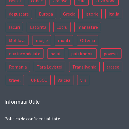
castel
conac
Craiova
culă
Cuza Voda
degustare
Europa
Grecia
istorie
Italia
lacuri
Latorita
Lotru
manastire
Moldova
moșie
munti
Oltenia
oua incondeiate
palat
patrimoniu
povesti
Romania
Tara Lovistei
Transilvania
trasee
travel
UNESCO
Valcea
vin
Informatii Utile
Politica de confidentialitate