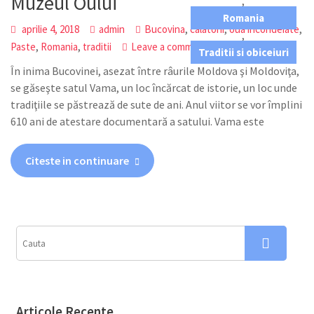
Muzeul Oului
,
Romania
,
,
,
aprilie 4, 2018
admin
Bucovina
calatorii
oua incondeiate
,
,
,
Paste
Romania
traditii
Leave a comment
Traditii si obiceiuri
În inima Bucovinei, asezat între râurile Moldova şi Moldoviţa,
se găseşte satul Vama, un loc încărcat de istorie, un loc unde
tradiţiile se păstrează de sute de ani. Anul viitor se vor împlini
610 ani de atestare documentară a satului. Vama este
Citeste in continuare
Articole Recente