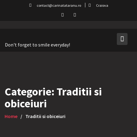
Skip
contact@carinatataranu.ro
Craiova
to
content
Don't forget to smile everyday!
Categorie:
Traditii si
obiceiuri
Home
Traditii si obiceiuri