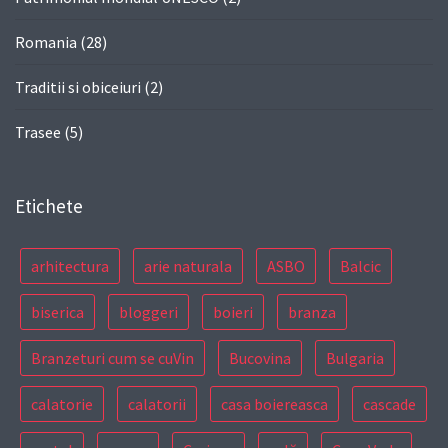
Romania
(28)
Traditii si obiceiuri
(2)
Trasee
(5)
Etichete
arhitectura
arie naturala
ASBO
Balcic
biserica
bloggeri
boieri
branza
Branzeturi cum se cuVin
Bucovina
Bulgaria
calatorie
calatorii
casa boiereasca
cascade