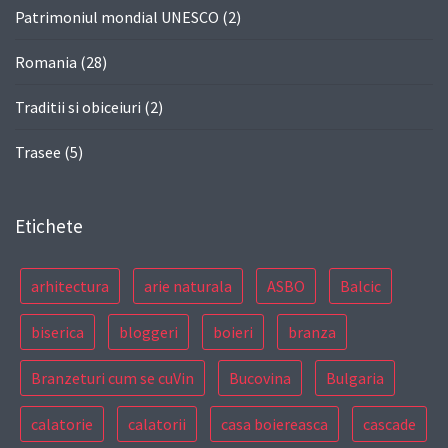
Patrimoniul mondial UNESCO
(2)
Romania
(28)
Traditii si obiceiuri
(2)
Trasee
(5)
Etichete
arhitectura
arie naturala
ASBO
Balcic
biserica
bloggeri
boieri
branza
Branzeturi cum se cuVin
Bucovina
Bulgaria
calatorie
calatorii
casa boiereasca
cascade