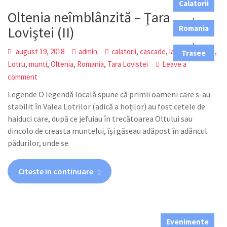
Calatorii
Oltenia neîmblânzită – Ţara
,
Loviştei (II)
Romania
,
,
,
,
,
august 19, 2018
admin
calatorii
cascade
lacuri
Latorita
Trasee
,
,
,
,
Lotru
munti
Oltenia
Romania
Tara Lovistei
Leave a
comment
Legende O legendă locală spune că primii oameni care s-au
stabilit în Valea Lotrilor (adică a hoților) au fost cetele de
haiduci care, după ce jefuiau în trecătoarea Oltului sau
dincolo de creasta muntelui, își găseau adăpost în adâncul
pădurilor, unde se
Citeste in continuare
Evenimente