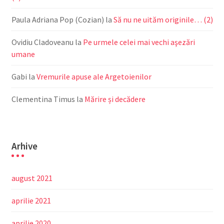
Paula Adriana Pop (Cozian)
la
Să nu ne uităm originile… (2)
Ovidiu Cladoveanu
la
Pe urmele celei mai vechi aşezări
umane
Gabi
la
Vremurile apuse ale Argetoienilor
Clementina Timus
la
Mărire și decădere
Arhive
august 2021
aprilie 2021
aprilie 2020