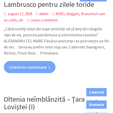
Lambrusco pentru zilele toride
,
,
august 17, 2018
admin
ASBO
bloggeri
Branzeturi cum
,
se cuVin
vin
Leave a comment
„Când sorbiţi vinul din cupe amintiţi-vă că beţi din sângele
viţei de vie, puterea pamântului şi eternitatea soarelui.”
ALEXANDRU CEL MARE Fiecărui anotimp i se potriveşte un fel
de vin… Iarna eu prefer vinul roşu sec: Cabernet Sauvignon,
Merlot, Pinot Noir… Primăvara
Citeste in continuare
Calatorii
Oltenia neîmblânzită – Ţara
,
Loviştei (I)
Romania
,