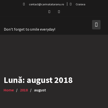
Skip
contact@carinatataranu.ro
Craiova
to
content
Don't forget to smile everyday!
Lună:
august 2018
Home
2018
august