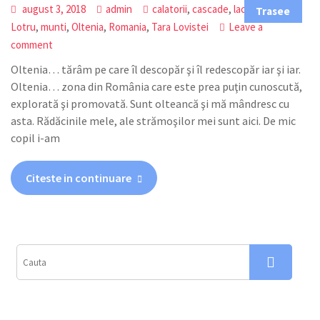
,
,
,
,
august 3, 2018
admin
calatorii
cascade
lacuri
Latorita
Trasee
,
,
,
,
Lotru
munti
Oltenia
Romania
Tara Lovistei
Leave a
comment
Oltenia… tărâm pe care îl descopăr şi îl redescopăr iar şi iar.
Oltenia… zona din România care este prea puţin cunoscută,
explorată şi promovată. Sunt olteancă şi mă mândresc cu
asta. Rădăcinile mele, ale strămoşilor mei sunt aici. De mic
copil i-am
Citeste in continuare