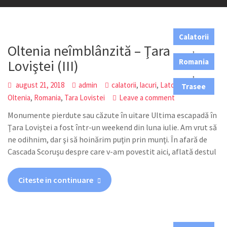
Calatorii
Oltenia neîmblânzită – Ţara
,
Loviştei (III)
Romania
,
,
,
,
,
august 21, 2018
admin
calatorii
lacuri
Latorita
Lotru
Trasee
,
,
Oltenia
Romania
Tara Lovistei
Leave a comment
Monumente pierdute sau căzute în uitare Ultima escapadă în
Ţara Loviştei a fost într-un weekend din luna iulie. Am vrut să
ne odihnim, dar şi să hoinărim puţin prin munţi. În afară de
Cascada Scoruşu despre care v-am povestit aici, aflată destul
Citeste in continuare