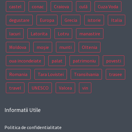
castel
conac
Craiova
culă
Cuza Voda
degustare
Europa
Grecia
istorie
Italia
lacuri
Latorita
Lotru
manastire
Moldova
moșie
munti
Oltenia
oua incondeiate
palat
patrimoniu
povesti
Romania
Tara Lovistei
Transilvania
trasee
travel
UNESCO
Valcea
vin
Informatii Utile
Politica de confidentialitate