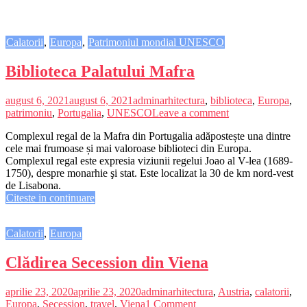
Calatorii
,
Europa
,
Patrimoniul mondial UNESCO
Biblioteca Palatului Mafra
august 6, 2021
august 6, 2021
admin
arhitectura
,
biblioteca
,
Europa
,
patrimoniu
,
Portugalia
,
UNESCO
Leave a comment
Complexul regal de la Mafra din Portugalia adăpostește una dintre
cele mai frumoase și mai valoroase biblioteci din Europa.
Complexul regal este expresia viziunii regelui Joao al V-lea (1689-
1750), despre monarhie şi stat. Este localizat la 30 de km nord-vest
de Lisabona.
Citeste in continuare
Calatorii
,
Europa
Clădirea Secession din Viena
aprilie 23, 2020
aprilie 23, 2020
admin
arhitectura
,
Austria
,
calatorii
,
Europa
,
Secession
,
travel
,
Viena
1 Comment