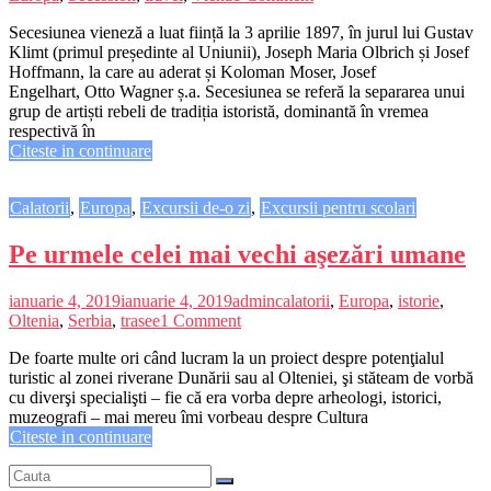
Secesiunea vieneză a luat ființă la 3 aprilie 1897, în jurul lui Gustav
Klimt (primul președinte al Uniunii), Joseph Maria Olbrich și Josef
Hoffmann, la care au aderat și Koloman Moser, Josef
Engelhart, Otto Wagner ș.a. Secesiunea se referă la separarea unui
grup de artiști rebeli de tradiția istoristă, dominantă în vremea
respectivă în
Citeste in continuare
Calatorii
,
Europa
,
Excursii de-o zi
,
Excursii pentru scolari
Pe urmele celei mai vechi aşezări umane
ianuarie 4, 2019
ianuarie 4, 2019
admin
calatorii
,
Europa
,
istorie
,
Oltenia
,
Serbia
,
trasee
1 Comment
De foarte multe ori când lucram la un proiect despre potenţialul
turistic al zonei riverane Dunării sau al Olteniei, şi stăteam de vorbă
cu diverşi specialişti – fie că era vorba depre arheologi, istorici,
muzeografi – mai mereu îmi vorbeau despre Cultura
Citeste in continuare