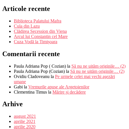
Articole recente
Biblioteca Palatului Mafra
Cula din Lazu
Clădirea Secession din Viena
Arcul lui Constantin cel Mare
Cuza Vodă la Timișoara
Comentarii recente
Paula Adriana Pop ( Cozian)
la
Să nu ne uităm originile… (2)
Paula Adriana Pop (Cozian)
la
Să nu ne uităm originile… (2)
Ovidiu Cladoveanu
la
Pe urmele celei mai vechi aşezări
umane
Gabi
la
Vremurile apuse ale Argetoienilor
Clementina Timus
la
Mărire și decădere
Arhive
august 2021
aprilie 2021
aprilie 2020