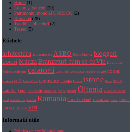
Home
(1)
Locuri şi oameni
(20)
Patrimoniul mondial UNESCO
(2)
Romania
(28)
Traditii si obiceiuri
(2)
Trasee
(5)
Etichete
bloggeri
arhitectura
ASBO
arie naturala
Balcic
biserica
Branzeturi cum se cuVin
branza
boieri
Bucovina
calatorii
conac
casa boiereasca
castel
Bulgaria
calatorie
cascade
istorie
degustare
culă
Europa
lacuri
Craiova
Cuza Voda
Grecia
Italia
Oltenia
Latorita
Lotru
manastire
munti
Moldova
moșie
oua incondeiate
Romania
Tara Lovistei
travel
palat
patrimoniu
povesti
Transilvania
trasee
vin
Valcea
UNESCO
Informatii utile
Politica de confidentialitate