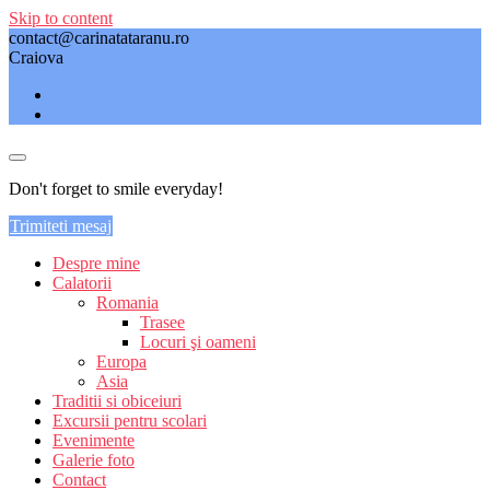
Skip to content
contact@carinatataranu.ro
Craiova
Don't forget to smile everyday!
Trimiteti mesaj
Despre mine
Calatorii
Romania
Trasee
Locuri şi oameni
Europa
Asia
Traditii si obiceiuri
Excursii pentru scolari
Evenimente
Galerie foto
Contact