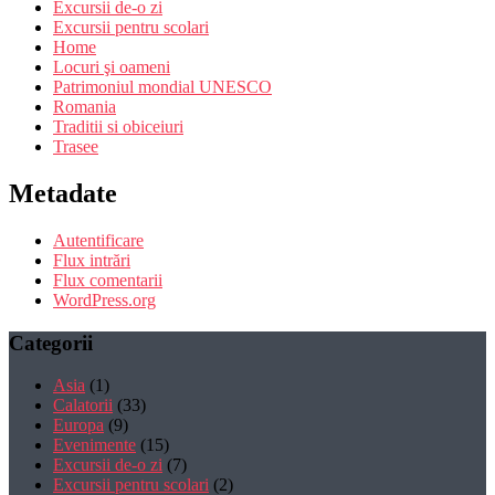
Excursii de-o zi
Excursii pentru scolari
Home
Locuri şi oameni
Patrimoniul mondial UNESCO
Romania
Traditii si obiceiuri
Trasee
Metadate
Autentificare
Flux intrări
Flux comentarii
WordPress.org
Categorii
Asia
(1)
Calatorii
(33)
Europa
(9)
Evenimente
(15)
Excursii de-o zi
(7)
Excursii pentru scolari
(2)