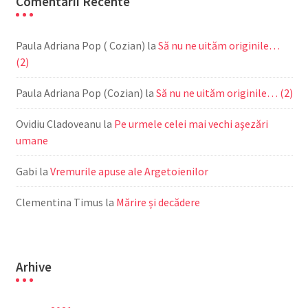
Comentarii Recente
Paula Adriana Pop ( Cozian)
la
Să nu ne uităm originile…
(2)
Paula Adriana Pop (Cozian)
la
Să nu ne uităm originile… (2)
Ovidiu Cladoveanu
la
Pe urmele celei mai vechi aşezări
umane
Gabi
la
Vremurile apuse ale Argetoienilor
Clementina Timus
la
Mărire și decădere
Arhive