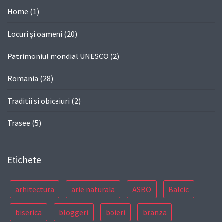
Home
(1)
Locuri şi oameni
(20)
Patrimoniul mondial UNESCO
(2)
Romania
(28)
Traditii si obiceiuri
(2)
Trasee
(5)
Etichete
arhitectura
arie naturala
ASBO
Balcic
biserica
bloggeri
boieri
branza