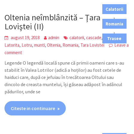
Calatorii
Oltenia neîmblânzită – Ţara
,
Loviştei (II)
Romania
,
,
,
,
august 19, 2018
admin
calatorii
cascade
lacuri
Trasee
,
,
,
,
,
Latorita
Lotru
munti
Oltenia
Romania
Tara Lovistei
Leave a
comment
Legende O legendă locală spune că primii oameni care s-au
stabilit în Valea Lotrilor (adică a hoților) au fost cetele de
haiduci care, după ce jefuiau în trecătoarea Oltului sau
dincolo de creasta muntelui, își găseau adăpost în adâncul
pădurilor, unde se
Citeste in continuare