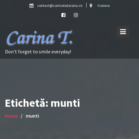
Skip
contact@carinatataranu.ro
Craiova
to
content
Don't forget to smile everyday!
Etichetă:
munti
Home
munti