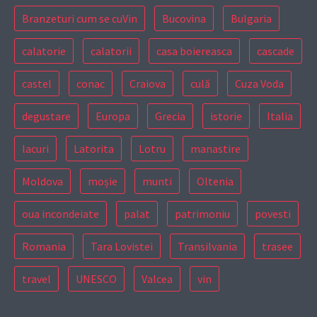
Branzeturi cum se cuVin
Bucovina
Bulgaria
calatorie
calatorii
casa boiereasca
cascade
castel
conac
Craiova
culă
Cuza Voda
degustare
Europa
Grecia
istorie
Italia
lacuri
Latorita
Lotru
manastire
Moldova
moșie
munti
Oltenia
oua incondeiate
palat
patrimoniu
povesti
Romania
Tara Lovistei
Transilvania
trasee
travel
UNESCO
Valcea
vin