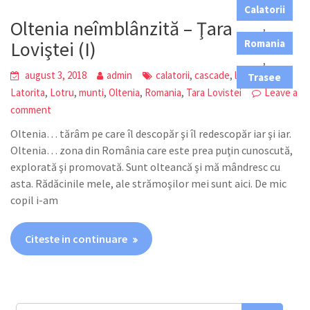
Calatorii
Oltenia neîmblânzită – Ţara
,
Loviştei (I)
Romania
,
,
,
,
august 3, 2018
admin
calatorii
cascade
lacuri
Trasee
,
,
,
,
,
Latorita
Lotru
munti
Oltenia
Romania
Tara Lovistei
Leave a
comment
Oltenia… tărâm pe care îl descopăr şi îl redescopăr iar şi iar.
Oltenia… zona din România care este prea puţin cunoscută,
explorată şi promovată. Sunt olteancă şi mă mândresc cu
asta. Rădăcinile mele, ale strămoşilor mei sunt aici. De mic
copil i-am
Citeste in continuare