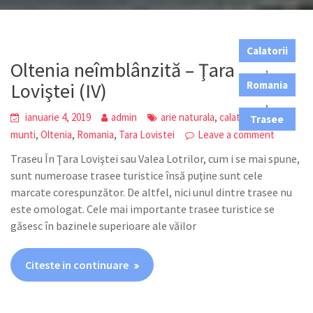
Calatorii
Oltenia neîmblânzită – Ţara
,
Loviştei (IV)
Romania
,
,
,
,
ianuarie 4, 2019
admin
arie naturala
calatorii
Latorita
Trasee
,
,
,
munti
Oltenia
Romania
Tara Lovistei
Leave a comment
Traseu În Ţara Loviştei sau Valea Lotrilor, cum i se mai spune,
sunt numeroase trasee turistice însă puţine sunt cele
marcate corespunzător. De altfel, nici unul dintre trasee nu
este omologat. Cele mai importante trasee turistice se
găsesc în bazinele superioare ale văilor
Citeste in continuare