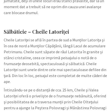
jumătate, deşi în unele locuri erau stânci prăvălite, dar la un
moment dat a trebuit să ne oprim din cauza unei avalanşe
care blocase drumul.
Sălbăticie – Cheile Latoriţei
Cheile Latoriţei se află în partea de sud a Munţilor Latoriţa şi
în cea de nord a Munţilor Căpăţânii, lângă Lacul de acumulare
Petrimanu. Cheile sunt săpate de râul Latorita în granite şi
stânci cristaline, ceea ce imprimă peisajului o notă de o
frumuseţe deosebită, spectaculoasă şi sălbatică. Cheile
Latoriţei sunt unele dintre cele mai spectaculoase defilee din
ţară. Din loc în loc, peisajul este completat de multe căderi de
ape.
Întinzându-se pe o distanţă de cca. 25 km, Cheile şi Valea
Latoriţei oferă o privelişte de o frumuseţe nebănuită, oferind
şi posibilitatea de a traversa munţii prin Cheile Olteţului
pentru a ajunge la Peştera Polovragi şi Mânăstirea Polovragi