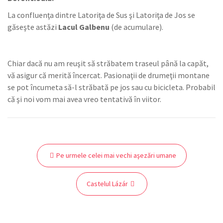
La confluenţa dintre Latoriţa de Sus şi Latoriţa de Jos se
găseşte astăzi
Lacul Galbenu
(de acumulare).
Chiar dacă nu am reuşit să străbatem traseul până la capăt,
vă asigur că merită încercat. Pasionaţii de drumeţii montane
se pot încumeta să-l străbată pe jos sau cu bicicleta. Probabil
că şi noi vom mai avea vreo tentativă în viitor.
Navigare
Pe urmele celei mai vechi aşezări umane
în
articole
Castelul Lázár