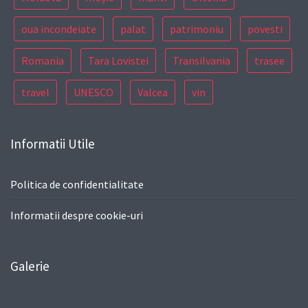
oua incondeiate
palat
patrimoniu
povesti
Romania
Tara Lovistei
Transilvania
trasee
travel
UNESCO
Valcea
vin
Informatii Utile
Politica de confidentialitate
Informatii despre cookie-uri
Galerie