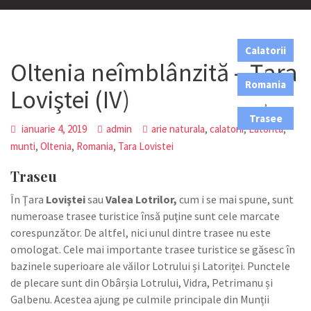
Calatorii
Oltenia neîmblânzită – Ţara
,
Romania
Loviştei (IV)
,
Trasee
,
,
,
ianuarie 4, 2019
admin
arie naturala
calatorii
Latorita
,
,
,
munti
Oltenia
Romania
Tara Lovistei
Traseu
În Ţara
Loviştei
sau
Valea Lotrilor,
cum i se mai spune, sunt
numeroase trasee turistice însă puţine sunt cele marcate
corespunzător. De altfel, nici unul dintre trasee nu este
omologat. Cele mai importante trasee turistice se găsesc în
bazinele superioare ale văilor Lotrului și Latoriței. Punctele
de plecare sunt din Obârșia Lotrului, Vidra, Petrimanu și
Galbenu. Acestea ajung pe culmile principale din Munții