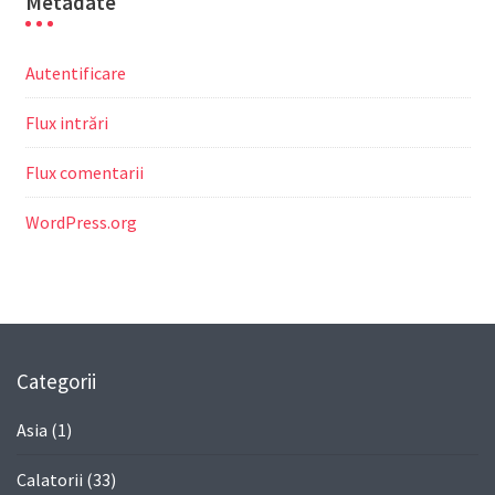
Metadate
Autentificare
Flux intrări
Flux comentarii
WordPress.org
Categorii
Asia
(1)
Calatorii
(33)