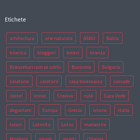
Etichete
arhitectura
arie naturala
ASBO
Balcic
biserica
bloggeri
boieri
branza
Branzeturi cum se cuVin
Bucovina
Bulgaria
calatorie
calatorii
casa boiereasca
cascade
castel
conac
Craiova
culă
Cuza Voda
degustare
Europa
Grecia
istorie
Italia
lacuri
Latorita
Lotru
manastire
Moldova
moșie
munti
Oltenia