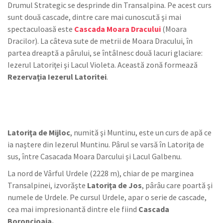
Drumul Strategic se desprinde din Transalpina. Pe acest curs
sunt două cascade, dintre care mai cunoscută şi mai
spectaculoasă este
Cascada Moara Dracului
(Moara
Dracilor). La câteva sute de metrii de Moara Dracului, în
partea dreaptă a pârului, se întâlnesc două lacuri glaciare:
Iezerul Latoriţei şi Lacul Violeta. Această zonă formează
Rezervaţia Iezerul Latoritei
.
Latoriţa de Mijloc
, numită şi Muntinu, este un curs de apă ce
ia naştere din Iezerul Muntinu. Pârul se varsă în Latoriţa de
sus, între Casacada Moara Darcului şi Lacul Galbenu.
La nord de Vârful Urdele (2228 m), chiar de pe marginea
Transalpinei, izvorăşte
Latoriţa de Jos
, pârâu care poartă şi
numele de Urdele. Pe cursul Urdele, apar o serie de cascade,
cea mai impresionantă dintre ele fiind
Cascada
Boroncioaia.