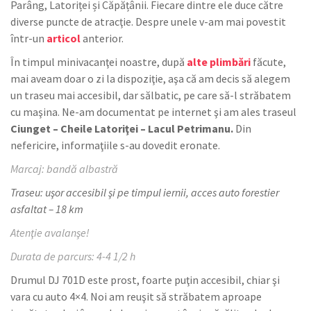
Parâng, Latoriței și Căpățânii. Fiecare dintre ele duce către
diverse puncte de atracţie. Despre unele v-am mai povestit
într-un
articol
anterior.
În timpul minivacanţei noastre, după
alte plimbări
făcute,
mai aveam doar o zi la dispoziţie, aşa că am decis să alegem
un traseu mai accesibil, dar sălbatic, pe care să-l străbatem
cu maşina. Ne-am documentat pe internet şi am ales traseul
Ciunget – Cheile Latoriţei – Lacul Petrimanu.
Din
nefericire, informaţiile s-au dovedit eronate.
Marcaj: bandă albastră
Traseu: uşor accesibil şi pe timpul iernii, acces auto forestier
asfaltat – 18 km
Atenţie avalanşe!
Durata de parcurs: 4-4 1/2 h
Drumul DJ 701D este prost, foarte puţin accesibil, chiar şi
vara cu auto 4×4. Noi am reuşit să străbatem aproape