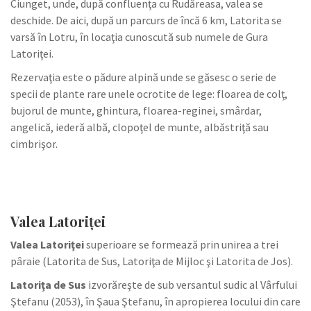
Ciunget, unde, după confluenţa cu Rudăreasa, valea se
deschide. De aici, după un parcurs de încă 6 km, Latorita se
varsă în Lotru, în locaţia cunoscută sub numele de Gura
Latoriţei.
Rezervaţia este o pădure alpină unde se găsesc o serie de
specii de plante rare unele ocrotite de lege: floarea de colţ,
bujorul de munte, ghintura, floarea-reginei, smârdar,
angelică, iederă albă, clopoţel de munte, albăstriţă sau
cimbrişor.
Valea Latoriţei
Valea Latoriţei
superioare se formează prin unirea a trei
pâraie (Latorita de Sus, Latoriţa de Mijloc şi Latorita de Jos).
Latoriţa de Sus
izvorăreşte de sub versantul sudic al Vârfului
Ştefanu (2053), în Şaua Ştefanu, în apropierea locului din care