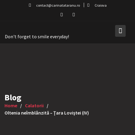
Skip
contact@carinatataranu.ro
Craiova
to
content
Don't forget to smile everyday!
Blog
Home
Calatorii
Oltenia neîmblânzită – Ţara Loviştei (IV)