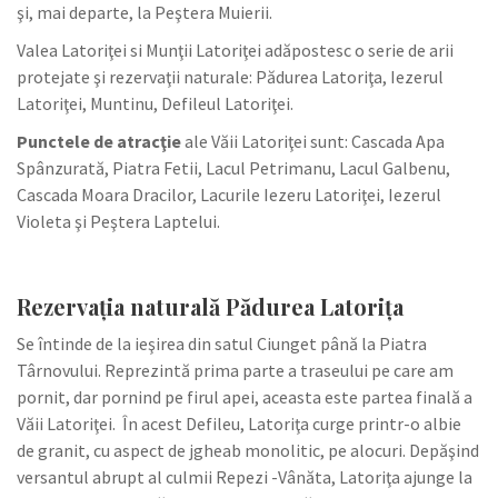
şi, mai departe, la Peştera Muierii.
Valea Latoriţei si Munţii Latoriţei adăpostesc o serie de arii
protejate şi rezervaţii naturale: Pădurea Latoriţa, Iezerul
Latoriţei, Muntinu, Defileul Latoriţei.
Punctele de atracţie
ale Văii Latoriţei sunt: Cascada Apa
Spânzurată, Piatra Fetii, Lacul Petrimanu, Lacul Galbenu,
Cascada Moara Dracilor, Lacurile Iezeru Latoriţei, Iezerul
Violeta şi Peştera Laptelui.
Rezervaţia naturală Pădurea Latorița
Se întinde de la ieşirea din satul Ciunget până la Piatra
Târnovului. Reprezintă prima parte a traseului pe care am
pornit, dar pornind pe firul apei, aceasta este partea finală a
Văii Latoriţei. În acest Defileu, Latoriţa curge printr-o albie
de granit, cu aspect de jgheab monolitic, pe alocuri. Depăşind
versantul abrupt al culmii Repezi -Vânăta, Latoriţa ajunge la