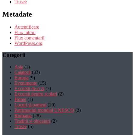
Trasee
Metadate
Autentificare
Flux intrări
Flux comentarii
WordPress.org
Categorii
Asia
(1)
Calatorii
(33)
Europa
(9)
Evenimente
(15)
Excursii de-o zi
(7)
Excursii pentru scolari
(2)
Home
(1)
Locuri şi oameni
(20)
Patrimoniul mondial UNESCO
(2)
Romania
(28)
Traditii si obiceiuri
(2)
Trasee
(5)