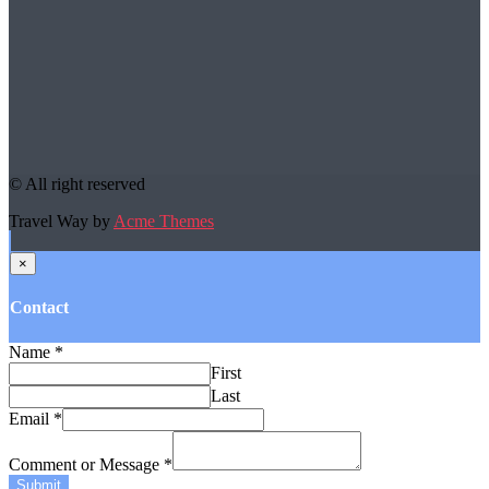
© All right reserved
Travel Way by
Acme Themes
×
Contact
Name
*
First
Last
Email
*
Comment or Message
*
Submit