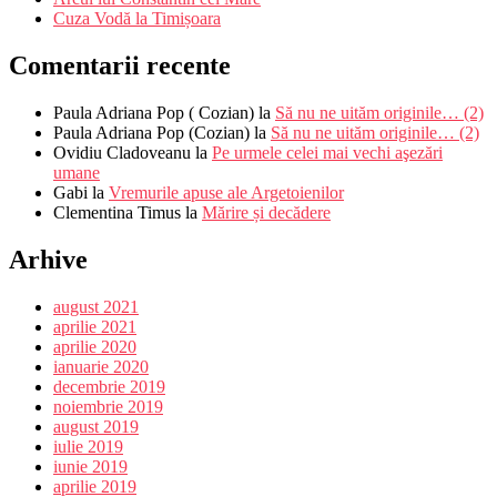
Cuza Vodă la Timișoara
Comentarii recente
Paula Adriana Pop ( Cozian)
la
Să nu ne uităm originile… (2)
Paula Adriana Pop (Cozian)
la
Să nu ne uităm originile… (2)
Ovidiu Cladoveanu
la
Pe urmele celei mai vechi aşezări
umane
Gabi
la
Vremurile apuse ale Argetoienilor
Clementina Timus
la
Mărire și decădere
Arhive
august 2021
aprilie 2021
aprilie 2020
ianuarie 2020
decembrie 2019
noiembrie 2019
august 2019
iulie 2019
iunie 2019
aprilie 2019