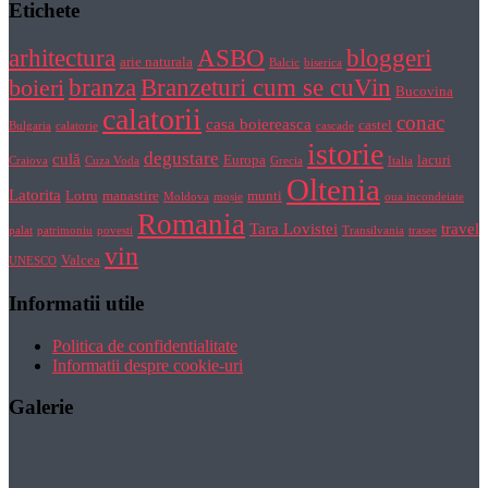
Etichete
bloggeri
arhitectura
ASBO
arie naturala
Balcic
biserica
Branzeturi cum se cuVin
branza
boieri
Bucovina
calatorii
conac
casa boiereasca
castel
Bulgaria
calatorie
cascade
istorie
degustare
culă
Europa
lacuri
Craiova
Cuza Voda
Grecia
Italia
Oltenia
Latorita
Lotru
manastire
munti
Moldova
moșie
oua incondeiate
Romania
Tara Lovistei
travel
palat
patrimoniu
povesti
Transilvania
trasee
vin
Valcea
UNESCO
Informatii utile
Politica de confidentialitate
Informatii despre cookie-uri
Galerie