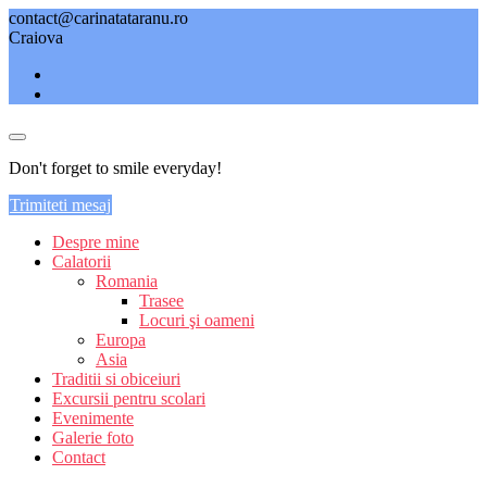
Skip
contact@carinatataranu.ro
to
Craiova
content
Don't forget to smile everyday!
Trimiteti mesaj
Despre mine
Calatorii
Romania
Trasee
Locuri şi oameni
Europa
Asia
Traditii si obiceiuri
Excursii pentru scolari
Evenimente
Galerie foto
Contact