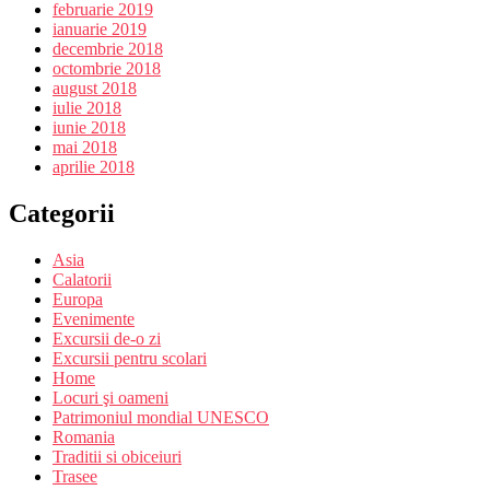
februarie 2019
ianuarie 2019
decembrie 2018
octombrie 2018
august 2018
iulie 2018
iunie 2018
mai 2018
aprilie 2018
Categorii
Asia
Calatorii
Europa
Evenimente
Excursii de-o zi
Excursii pentru scolari
Home
Locuri şi oameni
Patrimoniul mondial UNESCO
Romania
Traditii si obiceiuri
Trasee