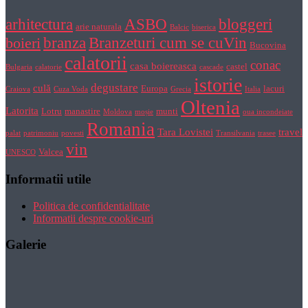
bloggeri
arhitectura
ASBO
arie naturala
Balcic
biserica
Branzeturi cum se cuVin
branza
boieri
Bucovina
calatorii
conac
casa boiereasca
castel
Bulgaria
calatorie
cascade
istorie
degustare
culă
Europa
lacuri
Craiova
Cuza Voda
Grecia
Italia
Oltenia
Latorita
Lotru
manastire
munti
Moldova
moșie
oua incondeiate
Romania
Tara Lovistei
travel
palat
patrimoniu
povesti
Transilvania
trasee
vin
Valcea
UNESCO
Informatii utile
Politica de confidentialitate
Informatii despre cookie-uri
Galerie