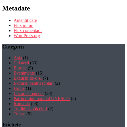
Metadate
Autentificare
Flux intrări
Flux comentarii
WordPress.org
Categorii
Asia
(1)
Calatorii
(33)
Europa
(9)
Evenimente
(15)
Excursii de-o zi
(7)
Excursii pentru scolari
(2)
Home
(1)
Locuri şi oameni
(20)
Patrimoniul mondial UNESCO
(2)
Romania
(28)
Traditii si obiceiuri
(2)
Trasee
(5)
Etichete