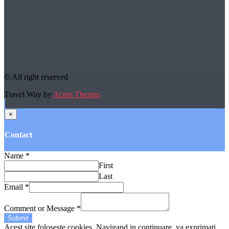
© All right reserved
Travel Way by
Acme Themes
×
Contact
Name
*
First
Last
Email
*
Comment or Message
*
Submit
Acest site foloseste cookies. Navigand in continuare, va exprimati