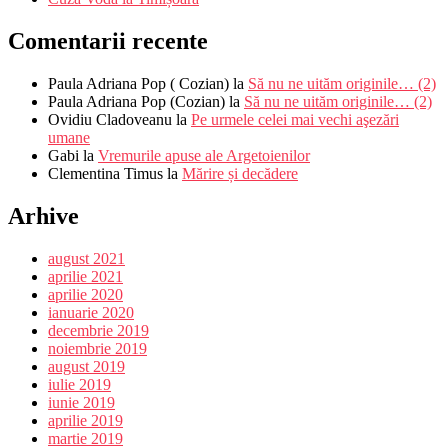
Comentarii recente
Paula Adriana Pop ( Cozian)
la
Să nu ne uităm originile… (2)
Paula Adriana Pop (Cozian)
la
Să nu ne uităm originile… (2)
Ovidiu Cladoveanu
la
Pe urmele celei mai vechi aşezări
umane
Gabi
la
Vremurile apuse ale Argetoienilor
Clementina Timus
la
Mărire și decădere
Arhive
august 2021
aprilie 2021
aprilie 2020
ianuarie 2020
decembrie 2019
noiembrie 2019
august 2019
iulie 2019
iunie 2019
aprilie 2019
martie 2019