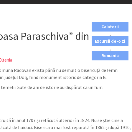
Calatorii
oasa Paraschiva” din
,
Excursii de-o zi
,
Romania
Oltenia
 comuna Radovan exista până nu demult o bisericuță de lemn
in județul Dolj, fiind monument istoric de categoria B.
 temelii. Sute de ani de istorie au dispărut ca un fum.
ită în anul 1707 și refăcută ulterior în 1824. Nu se știe cine a
 făcută de haiduci. Biserica a mai fost reparată în 1862 și după 1910,