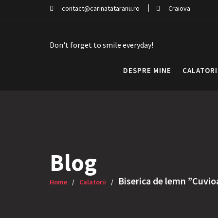
Skip
contact@carinatataranu.ro
Craiova
to
content
Don't forget to smile everyday!
DESPRE MINE
CALATORI
Blog
Biserica de lemn ”Cuvio
Home
Calatorii