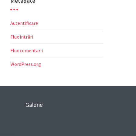
Metadate
Autentificare
Flux intrări
Flux comentarii
WordPress.org
Galerie