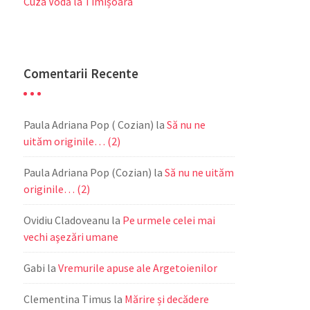
Cuza Vodă la Timișoara
Comentarii Recente
Paula Adriana Pop ( Cozian)
la
Să nu ne
uităm originile… (2)
Paula Adriana Pop (Cozian)
la
Să nu ne uităm
originile… (2)
Ovidiu Cladoveanu
la
Pe urmele celei mai
vechi aşezări umane
Gabi
la
Vremurile apuse ale Argetoienilor
Clementina Timus
la
Mărire și decădere