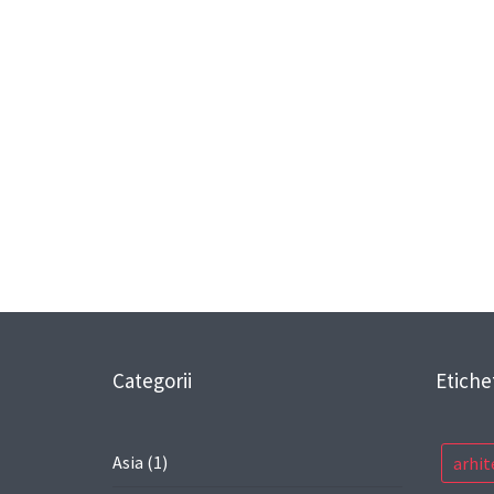
Categorii
Etiche
Asia
(1)
arhit