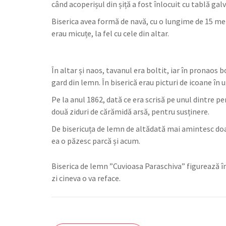
când acoperișul din șiță a fost înlocuit cu tablă gal
Biserica avea formă de navă, cu o lungime de 15 metr
erau micuțe, la fel cu cele din altar.
În altar și naos, tavanul era boltit, iar în pronaos 
gard din lemn. În biserică erau picturi de icoane în 
Pe la anul 1862, dată ce era scrisă pe unul dintre per
două ziduri de cărămidă arsă, pentru susținere.
De bisericuța de lemn de altădată mai amintesc doa
ea o păzesc parcă și acum.
Biserica de lemn ”Cuvioasa Paraschiva” figurează î
zi cineva o va reface.