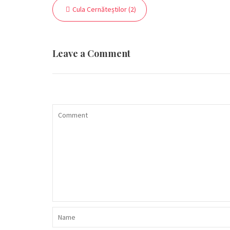
Navigare
Cula Cernăteștilor (2)
în
articole
Leave a Comment