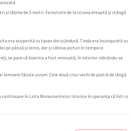
vanizată.
i și lățime de 5 metri. Ferestrele de la strana dreaptă și stângă
bolta era acoperită cu tavan din scândură. Tinda era înconjurată cu
ulei pe pânză și lemn, dar și câteva picturi în tempera.
eți, se pare că biserica a fost renovată, în interior ridicându-se
r lemnele făcute scrum. Cele două cruci vechi de piatră de lângă
n continuare în Lista Monumentelor Istorice în speranța că într-o