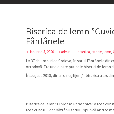
Biserica de lemn ”Cuvi
Fântânele
,
,
,
ianuarie 5, 2020
admin
biserica
istorie
lemn
La 37 de km sud de Craiova, în satul Fântânele din
ortodoxă. Era una dintre puținele biserici de lemn d
În august 2018, dintr-o neglijență, biserica a ars din
Biserica de lemn ”Cuvioasa Paraschiva” a fost constru
fost ctitorul, dar bătrânii satului spun că ar fi fost