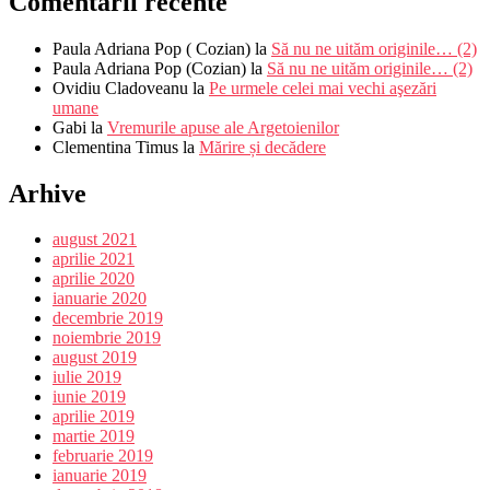
Comentarii recente
Paula Adriana Pop ( Cozian)
la
Să nu ne uităm originile… (2)
Paula Adriana Pop (Cozian)
la
Să nu ne uităm originile… (2)
Ovidiu Cladoveanu
la
Pe urmele celei mai vechi aşezări
umane
Gabi
la
Vremurile apuse ale Argetoienilor
Clementina Timus
la
Mărire și decădere
Arhive
august 2021
aprilie 2021
aprilie 2020
ianuarie 2020
decembrie 2019
noiembrie 2019
august 2019
iulie 2019
iunie 2019
aprilie 2019
martie 2019
februarie 2019
ianuarie 2019