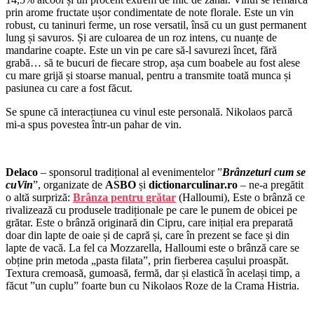
prin arome fructate ușor condimentate de note florale. Este un vin
robust, cu taninuri ferme, un rose versatil, însă cu un gust permanent
lung și savuros. Și are culoarea de un roz intens, cu nuanțe de
mandarine coapte. Este un vin pe care să-l savurezi încet, fără
grabă… să te bucuri de fiecare strop, așa cum boabele au fost alese
cu mare grijă și stoarse manual, pentru a transmite toată munca și
pasiunea cu care a fost făcut.
Se spune că interacțiunea cu vinul este personală. Nikolaos parcă
mi-a spus povestea într-un pahar de vin.
Delaco
– sponsorul tradițional al evenimentelor ”
Brânzeturi cum se
cuVin
”, organizate de
ASBO
și
dictionarculinar.ro
– ne-a pregătit
o altă surpriză:
Brânza pentru grătar
(Halloumi), Este o brânză ce
rivalizează cu produsele tradiționale pe care le punem de obicei pe
grătar. Este o brânză originară din Cipru, care inițial era preparată
doar din lapte de oaie și de capră și, care în prezent se face și din
lapte de vacă. La fel ca Mozzarella, Halloumi este o brânză care se
obține prin metoda „pasta filata”, prin fierberea cașului proaspăt.
Textura cremoasă, gumoasă, fermă, dar și elastică în același timp, a
făcut ”un cuplu” foarte bun cu Nikolaos Roze de la Crama Histria.