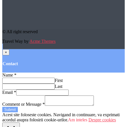
© All right reserved
Travel Way by
Acme Themes
×
Contact
Name
*
First
Last
Email
*
Comment or Message
*
Submit
Acest site foloseste cookies. Navigand in continuare, va exprimati
acordul asupra folosirii cookie-urilor.
Am inteles
Despre cookies