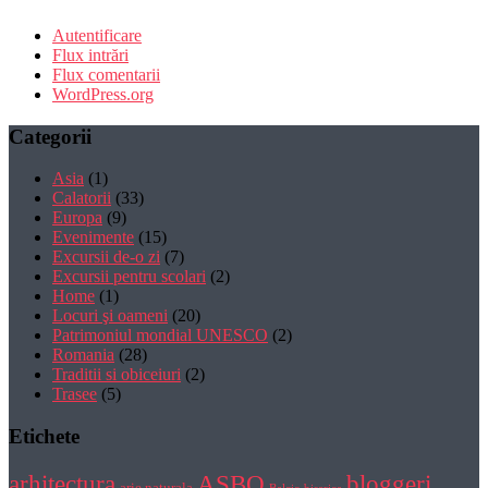
Autentificare
Flux intrări
Flux comentarii
WordPress.org
Categorii
Asia
(1)
Calatorii
(33)
Europa
(9)
Evenimente
(15)
Excursii de-o zi
(7)
Excursii pentru scolari
(2)
Home
(1)
Locuri şi oameni
(20)
Patrimoniul mondial UNESCO
(2)
Romania
(28)
Traditii si obiceiuri
(2)
Trasee
(5)
Etichete
bloggeri
arhitectura
ASBO
arie naturala