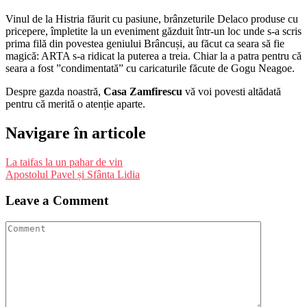
Vinul de la Histria făurit cu pasiune, brânzeturile Delaco produse cu
pricepere, împletite la un eveniment găzduit într-un loc unde s-a scris
prima filă din povestea geniului Brâncuși, au făcut ca seara să fie
magică: ARTA s-a ridicat la puterea a treia. Chiar la a patra pentru că
seara a fost ”condimentată” cu caricaturile făcute de Gogu Neagoe.
Despre gazda noastră,
Casa Zamfirescu
vă voi povesti altădată
pentru că merită o atenție aparte.
Navigare în articole
La taifas la un pahar de vin
Apostolul Pavel și Sfânta Lidia
Leave a Comment