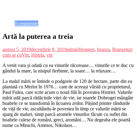
Evenimente
Artă la puterea a treia
august 5, 2019
decembrie 8, 2019
admin
bloggeri
,
branza
,
Branzeturi
cum se cuVin
,
Histria
,
vin
A venit vara și odată cu ea vinurile răcoroase… vinurile ce te duc cu
gândul la mare, la nisipul fierbinte, la soare… la relaxare…
La malul mării se întinde o podgorie de 120 de hectare, parte din ea
plantată cu Merlot în 1976… cam de aceeași vârstă cu proprietarul,
Paul Fulea, care scrie acum o nouă filă în povestea Histriei. Valurile
mării udă parcă rădăcinile viței de vie, iar soarele Dobrogei mângâie
boabele ce se transformă în licoarea zeilor. Pășind printre rândurile
de viță de vie, ascultându-le povestea în timp ce valurile mării se
sparg de maluri, simți parcă aromele vinurilor făcute cu suflet din
boabele culese de români, greci, aromâni… Nu degeaba ele poartă
nume ca Mirachi, Ammos, Nikolaos…