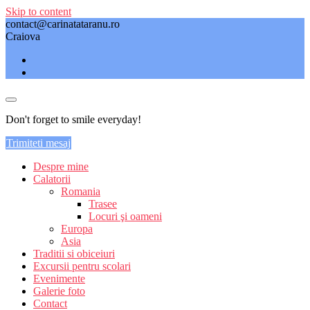
Skip to content
contact@carinatataranu.ro
Craiova
Don't forget to smile everyday!
Trimiteti mesaj
Despre mine
Calatorii
Romania
Trasee
Locuri şi oameni
Europa
Asia
Traditii si obiceiuri
Excursii pentru scolari
Evenimente
Galerie foto
Contact