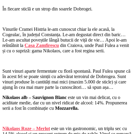
În fiecare sticlă e un strop din soarele Dobrogei.
Vinurile Cramei Histria le-am cunoscut chiar la ele acasă, la
Cogealac, în județul Constanța. Le-am degustat direct din baric…
Le-am ascultat poveștile lângă butucii de viță de vie… Apoi le-am
reîntâlnit la
Casa Zamfirescu
din Craiova, unde Paul Fulea a venit
și cu o supriză: gama Nikolaos, care a fost regina serii.
Sunt vinuri aparte fermentate cu floră spontană. Paul Fulea spune că
în acest fel se poate simții cu adevărat terroirul de Dobrogea. Sunt
vinuri produse în cantități mai mici (maxim 5.000 de sticle) și care
ajung în cea mai mare parte la cunoscători… să spun așa…
Nikolaos alb – Sauvignon Blanc
este un vin mai delicat, cu o
aciditate medie, dar cu un nivel ridicat de alcool: 14%. Propunerea
serii a fost în combinație cu
Mozzarella.
Nikolaos Roze – Merlot
este un vin gastronomic, un triplu sec cu
14,5% alcool și un procent extrem de mic de zahăr. Vinul se remarcă