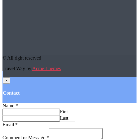
© All right reserved
Travel Way by
Acme Themes
×
Contact
Name
*
First
Last
Email
*
Comment or Message
*