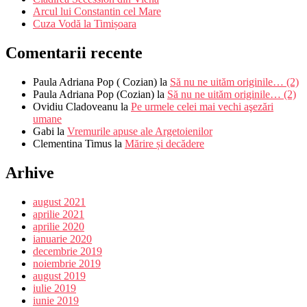
Arcul lui Constantin cel Mare
Cuza Vodă la Timișoara
Comentarii recente
Paula Adriana Pop ( Cozian)
la
Să nu ne uităm originile… (2)
Paula Adriana Pop (Cozian)
la
Să nu ne uităm originile… (2)
Ovidiu Cladoveanu
la
Pe urmele celei mai vechi aşezări
umane
Gabi
la
Vremurile apuse ale Argetoienilor
Clementina Timus
la
Mărire și decădere
Arhive
august 2021
aprilie 2021
aprilie 2020
ianuarie 2020
decembrie 2019
noiembrie 2019
august 2019
iulie 2019
iunie 2019