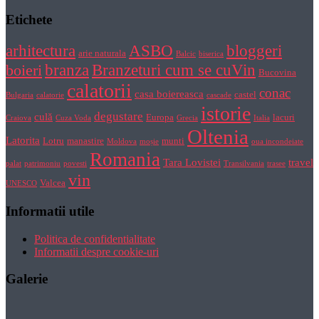
Etichete
bloggeri
arhitectura
ASBO
arie naturala
Balcic
biserica
Branzeturi cum se cuVin
branza
boieri
Bucovina
calatorii
conac
casa boiereasca
castel
Bulgaria
calatorie
cascade
istorie
degustare
culă
Europa
lacuri
Craiova
Cuza Voda
Grecia
Italia
Oltenia
Latorita
Lotru
manastire
munti
Moldova
moșie
oua incondeiate
Romania
Tara Lovistei
travel
palat
patrimoniu
povesti
Transilvania
trasee
vin
Valcea
UNESCO
Informatii utile
Politica de confidentialitate
Informatii despre cookie-uri
Galerie