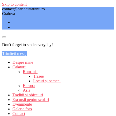
Skip to content
contact@carinatataranu.ro
Craiova
Don't forget to smile everyday!
Trimiteti mesaj
Despre mine
Calatorii
Romania
Trasee
Locuri şi oameni
Europa
Asia
Traditii si obiceiuri
Excursii pentru scolari
Evenimente
Galerie foto
Contact