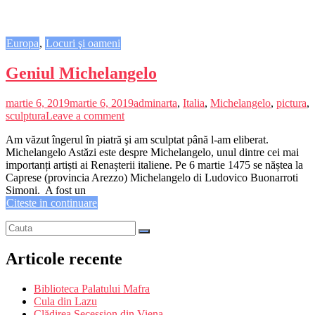
Europa
,
Locuri şi oameni
Geniul Michelangelo
martie 6, 2019
martie 6, 2019
admin
arta
,
Italia
,
Michelangelo
,
pictura
,
sculptura
Leave a comment
Am văzut îngerul în piatră şi am sculptat până l-am eliberat.
Michelangelo Astăzi este despre Michelangelo, unul dintre cei mai
importanți artiști ai Renașterii italiene. Pe 6 martie 1475 se năștea la
Caprese (provincia Arezzo) Michelangelo di Ludovico Buonarroti
Simoni. A fost un
Citeste in continuare
Articole recente
Biblioteca Palatului Mafra
Cula din Lazu
Clădirea Secession din Viena