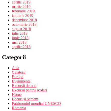
aprilie 2019
martie 2019
februarie 2019
ianuarie 2019
decembrie 2018
octombrie 2018
august 2018
iulie 2018
iunie 2018
mai 2018
aprilie 2018
Categorii
Asia
Calatorii
Europa
Evenimente
Excursii de-o zi
Excursii pentru scolari
Home
Locuri şi oameni
Patrimoniul mondial UNESCO
Romania