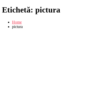
Etichetă:
pictura
Home
pictura