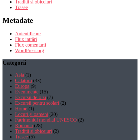
Traditii si obiceiuri
Trasee
Metadate
Autentificare
Flux intrări
Flux comentarii
WordPress.org
Categorii
Asia
(1)
Calatorii
(33)
Europa
(9)
Evenimente
(15)
Excursii de-o zi
(7)
Excursii pentru scolari
(2)
Home
(1)
Locuri şi oameni
(20)
Patrimoniul mondial UNESCO
(2)
Romania
(28)
Traditii si obiceiuri
(2)
Trasee
(5)