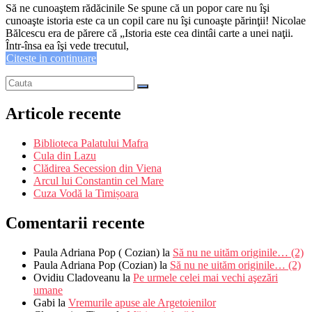
Să ne cunoaştem rădăcinile Se spune că un popor care nu îşi
cunoaşte istoria este ca un copil care nu îşi cunoaşte părinţii! Nicolae
Bălcescu era de părere că „Istoria este cea dintâi carte a unei naţii.
Într-însa ea îşi vede trecutul,
Citeste in continuare
Articole recente
Biblioteca Palatului Mafra
Cula din Lazu
Clădirea Secession din Viena
Arcul lui Constantin cel Mare
Cuza Vodă la Timișoara
Comentarii recente
Paula Adriana Pop ( Cozian)
la
Să nu ne uităm originile… (2)
Paula Adriana Pop (Cozian)
la
Să nu ne uităm originile… (2)
Ovidiu Cladoveanu
la
Pe urmele celei mai vechi aşezări
umane
Gabi
la
Vremurile apuse ale Argetoienilor