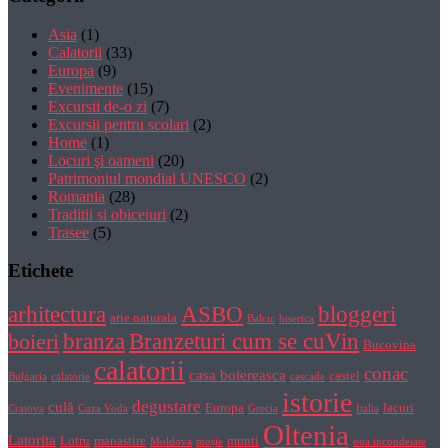
Asia
(1)
Calatorii
(33)
Europa
(9)
Evenimente
(15)
Excursii de-o zi
(7)
Excursii pentru scolari
(2)
Home
(1)
Locuri şi oameni
(20)
Patrimoniul mondial UNESCO
(2)
Romania
(28)
Traditii si obiceiuri
(2)
Trasee
(5)
Etichete
bloggeri
arhitectura
ASBO
arie naturala
Balcic
biserica
Branzeturi cum se cuVin
branza
boieri
Bucovina
calatorii
conac
casa boiereasca
castel
Bulgaria
calatorie
cascade
istorie
degustare
culă
Europa
lacuri
Craiova
Cuza Voda
Grecia
Italia
Oltenia
Latorita
Lotru
manastire
munti
Moldova
moșie
oua incondeiate