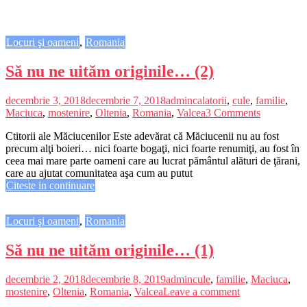
Locuri şi oameni
,
Romania
Să nu ne uităm originile… (2)
decembrie 3, 2018
decembrie 7, 2018
admin
calatorii
,
cule
,
familie
,
Maciuca
,
mostenire
,
Oltenia
,
Romania
,
Valcea
3 Comments
Ctitorii ale Măciucenilor Este adevărat că Măciucenii nu au fost
precum alţi boieri… nici foarte bogaţi, nici foarte renumiţi, au fost în
ceea mai mare parte oameni care au lucrat pământul alături de ţărani,
care au ajutat comunitatea aşa cum au putut
Citeste in continuare
Locuri şi oameni
,
Romania
Să nu ne uităm originile… (1)
decembrie 2, 2018
decembrie 8, 2019
admin
cule
,
familie
,
Maciuca
,
mostenire
,
Oltenia
,
Romania
,
Valcea
Leave a comment