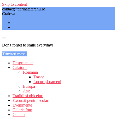
Skip to content
contact@carinatataranu.ro
Craiova
Don't forget to smile everyday!
Trimiteti mesaj
Despre mine
Calatorii
Romania
Trasee
Locuri şi oameni
Europa
Asia
Traditii si obiceiuri
Excursii pentru scolari
Evenimente
Galerie foto
Contact