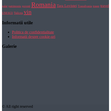
Romania
Tara Lovistei
travel
palat
patrimoniu
povesti
Transilvania
trasee
vin
Valcea
UNESCO
Informatii utile
Politica de confidentialitate
Informatii despre cookie-uri
Galerie
© All right reserved