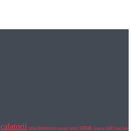
calatorii
conac
casa boiereasca
culă
castel
cascade
Craiova
Cuza Voda