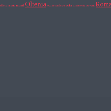
Oltenia
Roma
munti
ldova
moșie
oua incondeiate
palat
patrimoniu
povesti