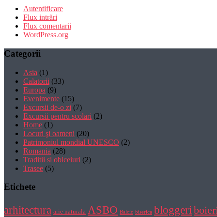
Autentificare
Flux intrări
Flux comentarii
WordPress.org
Categorii
Asia
(1)
Calatorii
(33)
Europa
(9)
Evenimente
(15)
Excursii de-o zi
(7)
Excursii pentru scolari
(2)
Home
(1)
Locuri şi oameni
(20)
Patrimoniul mondial UNESCO
(2)
Romania
(28)
Traditii si obiceiuri
(2)
Trasee
(5)
Etichete
bloggeri
arhitectura
ASBO
boier
arie naturala
Balcic
biserica