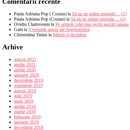
Comentarii recente
Paula Adriana Pop ( Cozian)
la
Să nu ne uităm originile… (2)
Paula Adriana Pop (Cozian)
la
Să nu ne uităm originile… (2)
Ovidiu Cladoveanu
la
Pe urmele celei mai vechi aşezări umane
Gabi
la
Vremurile apuse ale Argetoienilor
Clementina Timus
la
Mărire și decădere
Arhive
august 2021
aprilie 2021
aprilie 2020
ianuarie 2020
decembrie 2019
noiembrie 2019
august 2019
iulie 2019
iunie 2019
aprilie 2019
martie 2019
februarie 2019
ianuarie 2019
decembrie 2018