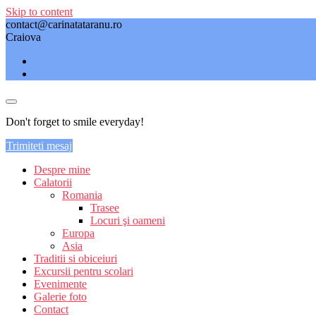
Skip to content
contact@carinatataranu.ro
Craiova
Don't forget to smile everyday!
Trimiteti mesaj
Despre mine
Calatorii
Romania
Trasee
Locuri şi oameni
Europa
Asia
Traditii si obiceiuri
Excursii pentru scolari
Evenimente
Galerie foto
Contact