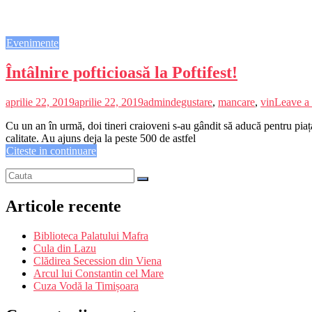
Evenimente
Întâlnire pofticioasă la Poftifest!
aprilie 22, 2019
aprilie 22, 2019
admin
degustare
,
mancare
,
vin
Leave a
Cu un an în urmă, doi tineri craioveni s-au gândit să aducă pentru pia
calitate. Au ajuns deja la peste 500 de astfel
Citeste in continuare
Articole recente
Biblioteca Palatului Mafra
Cula din Lazu
Clădirea Secession din Viena
Arcul lui Constantin cel Mare
Cuza Vodă la Timișoara