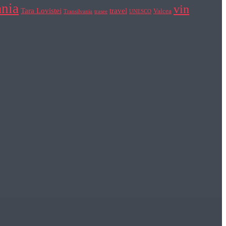
nia
vin
Tara Lovistei
travel
Valcea
Transilvania
trasee
UNESCO