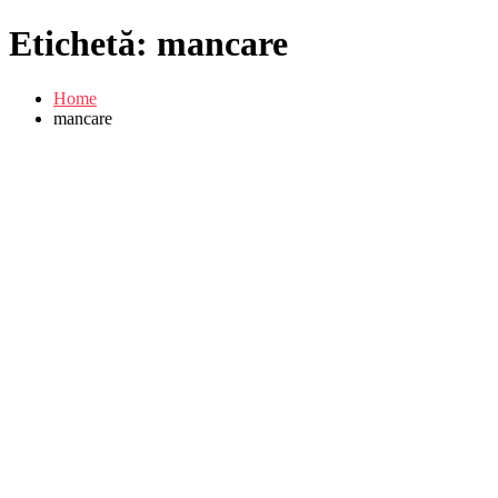
Etichetă:
mancare
Home
mancare