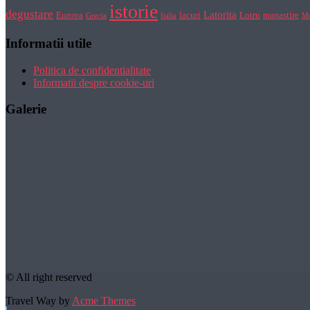
istorie
degustare
Latorita
Europa
lacuri
Lotru
manastire
Grecia
Italia
Mo
Informatii utile
Politica de confidentialitate
Informatii despre cookie-uri
Galerie
© All right reserved
Travel Way by
Acme Themes