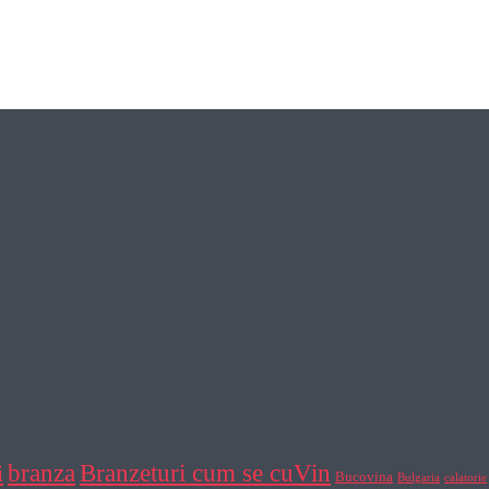
Branzeturi cum se cuVin
branza
i
Bucovina
Bulgaria
calatorie