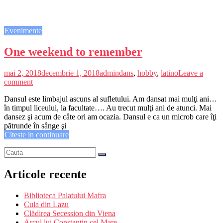
Evenimente
One weekend to remember
mai 2, 2018
decembrie 1, 2018
admin
dans
,
hobby
,
latino
Leave a
comment
Dansul este limbajul ascuns al sufletului. Am dansat mai mulţi ani…
în timpul liceului, la facultate…. Au trecut mulţi ani de atunci. Mai
dansez şi acum de câte ori am ocazia. Dansul e ca un microb care îţi
pătrunde în sânge şi
Citeste in continuare
Articole recente
Biblioteca Palatului Mafra
Cula din Lazu
Clădirea Secession din Viena
Arcul lui Constantin cel Mare