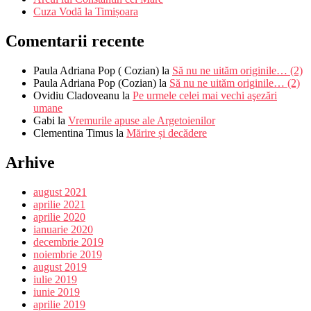
Cuza Vodă la Timișoara
Comentarii recente
Paula Adriana Pop ( Cozian)
la
Să nu ne uităm originile… (2)
Paula Adriana Pop (Cozian)
la
Să nu ne uităm originile… (2)
Ovidiu Cladoveanu
la
Pe urmele celei mai vechi aşezări
umane
Gabi
la
Vremurile apuse ale Argetoienilor
Clementina Timus
la
Mărire și decădere
Arhive
august 2021
aprilie 2021
aprilie 2020
ianuarie 2020
decembrie 2019
noiembrie 2019
august 2019
iulie 2019
iunie 2019
aprilie 2019