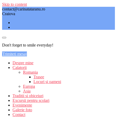
Skip to content
contact@carinatataranu.ro
Craiova
Don't forget to smile everyday!
Trimiteti mesaj
Despre mine
Calatorii
Romania
Trasee
Locuri şi oameni
Europa
Asia
Traditii si obiceiuri
Excursii pentru scolari
Evenimente
Galerie foto
Contact