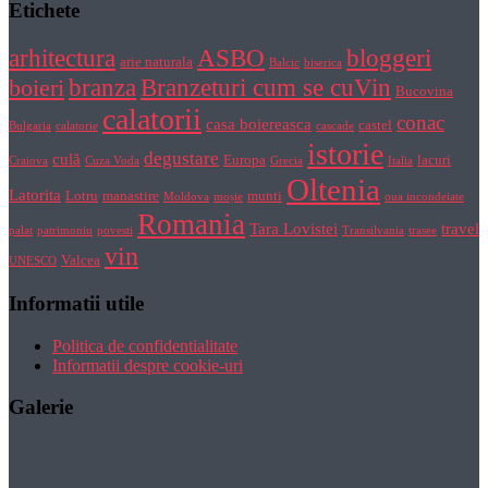
Etichete
bloggeri
arhitectura
ASBO
arie naturala
Balcic
biserica
Branzeturi cum se cuVin
branza
boieri
Bucovina
calatorii
conac
casa boiereasca
castel
Bulgaria
calatorie
cascade
istorie
degustare
culă
Europa
lacuri
Craiova
Cuza Voda
Grecia
Italia
Oltenia
Latorita
Lotru
manastire
munti
Moldova
moșie
oua incondeiate
Romania
Tara Lovistei
travel
palat
patrimoniu
povesti
Transilvania
trasee
vin
Valcea
UNESCO
Informatii utile
Politica de confidentialitate
Informatii despre cookie-uri
Galerie