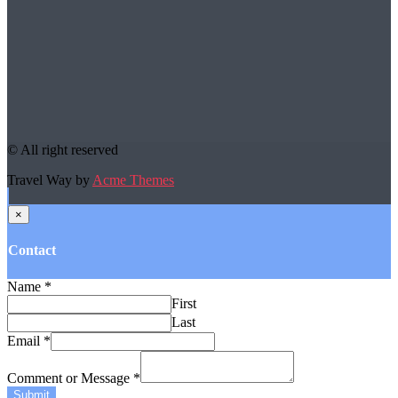
© All right reserved
Travel Way by
Acme Themes
×
Contact
Name
*
First
Last
Email
*
Comment or Message
*
Submit