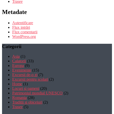
Trasee
Metadate
Autentificare
Flux intrări
Flux comentarii
WordPress.org
Categorii
Asia
(1)
Calatorii
(33)
Europa
(9)
Evenimente
(15)
Excursii de-o zi
(7)
Excursii pentru scolari
(2)
Home
(1)
Locuri şi oameni
(20)
Patrimoniul mondial UNESCO
(2)
Romania
(28)
Traditii si obiceiuri
(2)
Trasee
(5)