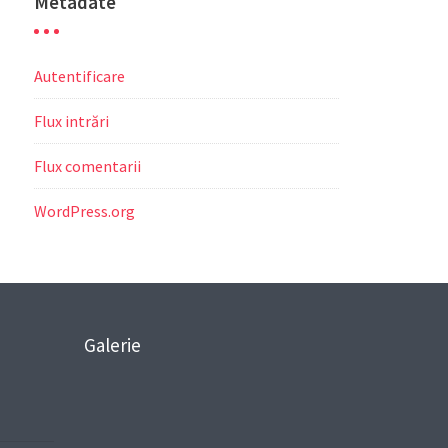
Metadate
Autentificare
Flux intrări
Flux comentarii
WordPress.org
Galerie