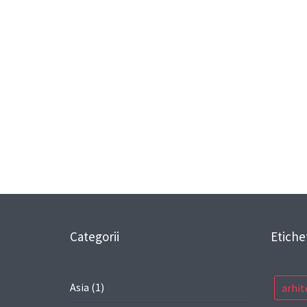
Categorii
Etiche
Asia
(1)
arhit