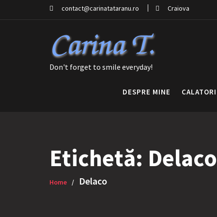
Skip
contact@carinatataranu.ro
Craiova
to
content
Don't forget to smile everyday!
DESPRE MINE
CALATORI
Etichetă:
Delaco
Delaco
Home