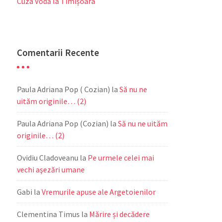
Cuza Vodă la Timișoara
Comentarii Recente
Paula Adriana Pop ( Cozian)
la
Să nu ne
uităm originile… (2)
Paula Adriana Pop (Cozian)
la
Să nu ne uităm
originile… (2)
Ovidiu Cladoveanu
la
Pe urmele celei mai
vechi aşezări umane
Gabi
la
Vremurile apuse ale Argetoienilor
Clementina Timus
la
Mărire și decădere