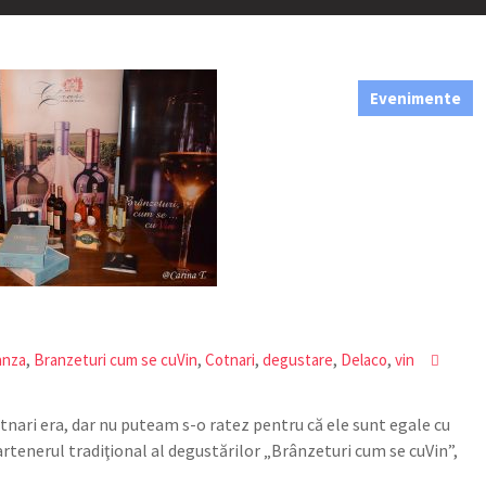
Evenimente
,
,
,
,
,
anza
Branzeturi cum se cuVin
Cotnari
degustare
Delaco
vin
otnari era, dar nu puteam s-o ratez pentru că ele sunt egale cu
artenerul tradiţional al degustărilor „Brânzeturi cum se cuVin”,