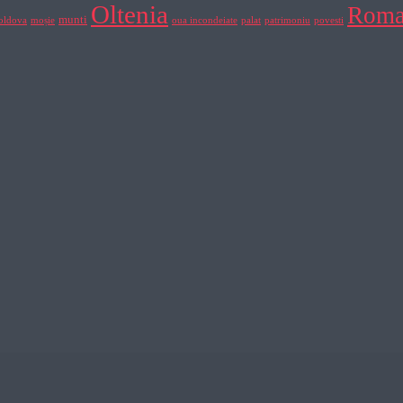
Oltenia
Roma
munti
ldova
moșie
oua incondeiate
palat
patrimoniu
povesti