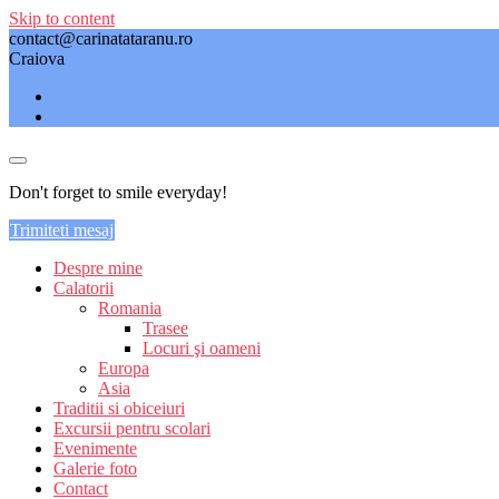
Skip to content
contact@carinatataranu.ro
Craiova
Don't forget to smile everyday!
Trimiteti mesaj
Despre mine
Calatorii
Romania
Trasee
Locuri şi oameni
Europa
Asia
Traditii si obiceiuri
Excursii pentru scolari
Evenimente
Galerie foto
Contact