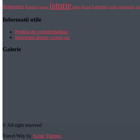
istorie
degustare
Latorita
Europa
lacuri
Lotru
manastire
Grecia
Italia
Mo
Informatii utile
Politica de confidentialitate
Informatii despre cookie-uri
Galerie
© All right reserved
Travel Way by
Acme Themes