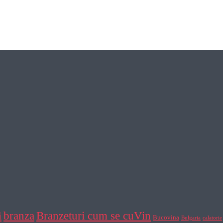
Branzeturi cum se cuVin
branza
i
Bucovina
Bulgaria
calatorie