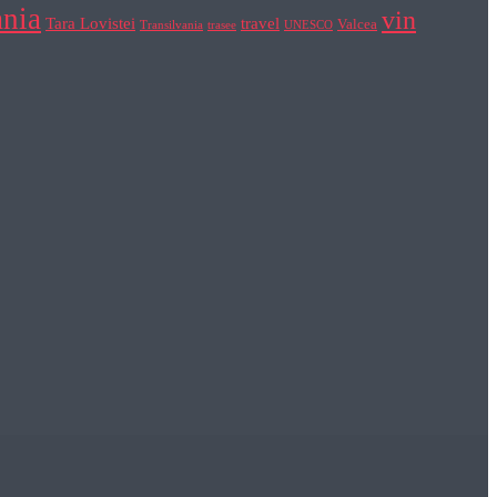
nia
vin
Tara Lovistei
travel
Valcea
Transilvania
trasee
UNESCO