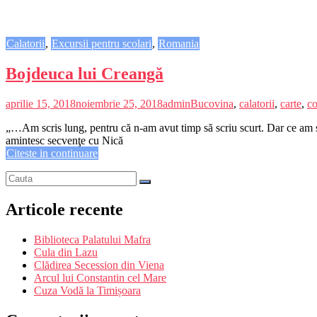
Calatorii
,
Excursii pentru scolari
,
Romania
Bojdeuca lui Creangă
aprilie 15, 2018
noiembrie 25, 2018
admin
Bucovina
,
calatorii
,
carte
,
co
„…Am scris lung, pentru că n-am avut timp să scriu scurt. Dar ce am sc
amintesc secvenţe cu Nică
Citeste in continuare
Articole recente
Biblioteca Palatului Mafra
Cula din Lazu
Clădirea Secession din Viena
Arcul lui Constantin cel Mare
Cuza Vodă la Timișoara