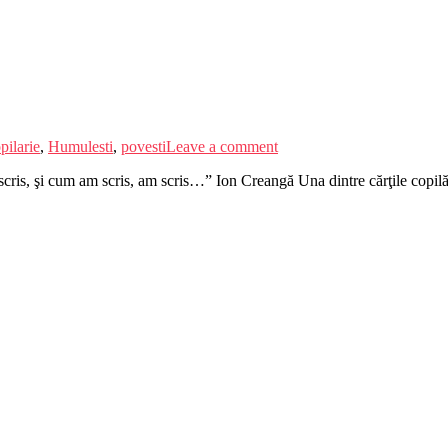
pilarie
,
Humulesti
,
povesti
Leave a comment
ris, şi cum am scris, am scris…” Ion Creangă Una dintre cărţile copilări