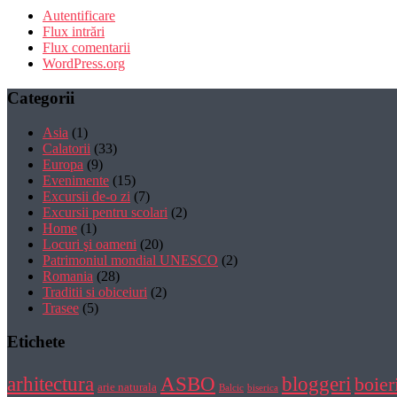
Autentificare
Flux intrări
Flux comentarii
WordPress.org
Categorii
Asia
(1)
Calatorii
(33)
Europa
(9)
Evenimente
(15)
Excursii de-o zi
(7)
Excursii pentru scolari
(2)
Home
(1)
Locuri şi oameni
(20)
Patrimoniul mondial UNESCO
(2)
Romania
(28)
Traditii si obiceiuri
(2)
Trasee
(5)
Etichete
bloggeri
arhitectura
ASBO
boier
arie naturala
Balcic
biserica