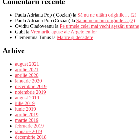
Comentarii recente
Paula Adriana Pop ( Cozian)
la
Să nu ne uităm originile… (2)
Paula Adriana Pop (Cozian)
la
Să nu ne uităm originile… (2)
Ovidiu Cladoveanu
la
Pe urmele celei mai vechi aşezări umane
Gabi
la
Vremurile apuse ale Argetoienilor
Clementina Timus
la
Mărire și decădere
Arhive
august 2021
aprilie 2021
aprilie 2020
ianuarie 2020
decembrie 2019
noiembrie 2019
august 2019
iulie 2019
iunie 2019
aprilie 2019
martie 2019
februarie 2019
ianuarie 2019
decembrie 2018