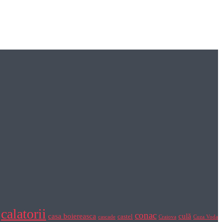
calatorii
conac
casa boiereasca
culă
castel
cascade
Craiova
Cuza Voda