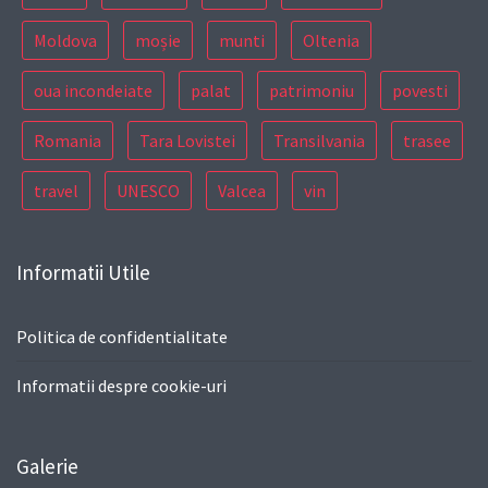
Moldova
moșie
munti
Oltenia
oua incondeiate
palat
patrimoniu
povesti
Romania
Tara Lovistei
Transilvania
trasee
travel
UNESCO
Valcea
vin
Informatii Utile
Politica de confidentialitate
Informatii despre cookie-uri
Galerie