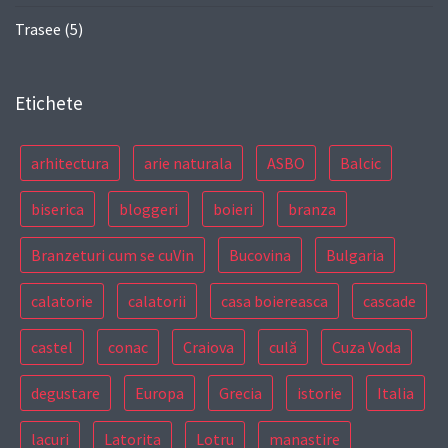
Trasee
(5)
Etichete
arhitectura
arie naturala
ASBO
Balcic
biserica
bloggeri
boieri
branza
Branzeturi cum se cuVin
Bucovina
Bulgaria
calatorie
calatorii
casa boiereasca
cascade
castel
conac
Craiova
culă
Cuza Voda
degustare
Europa
Grecia
istorie
Italia
lacuri
Latorita
Lotru
manastire