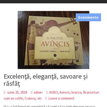
Evenimente
Excelenţă, eleganţă, savoare şi
răsfăţ
,
,
,
iunie 25, 2018
admin
ASBO
Avincis
branza
Branzeturi
,
,
cum se cuVin
Craiova
vin
Leave a comment
Vi s-a întâmplat vreodată să vreţi să scrieţi despre ceva şi