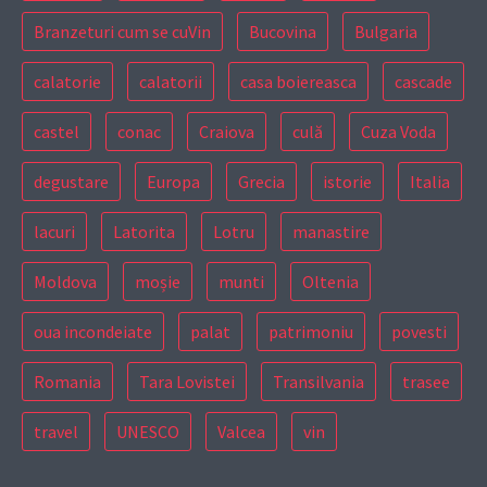
Branzeturi cum se cuVin
Bucovina
Bulgaria
calatorie
calatorii
casa boiereasca
cascade
castel
conac
Craiova
culă
Cuza Voda
degustare
Europa
Grecia
istorie
Italia
lacuri
Latorita
Lotru
manastire
Moldova
moșie
munti
Oltenia
oua incondeiate
palat
patrimoniu
povesti
Romania
Tara Lovistei
Transilvania
trasee
travel
UNESCO
Valcea
vin