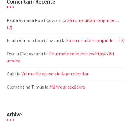
Comentarii Recente
Paula Adriana Pop ( Cozian)
la
Să nu ne uităm originile…
(2)
Paula Adriana Pop (Cozian)
la
Să nu ne uităm originile… (2)
Ovidiu Cladoveanu
la
Pe urmele celei mai vechi aşezări
umane
Gabi
la
Vremurile apuse ale Argetoienilor
Clementina Timus
la
Mărire și decădere
Arhive