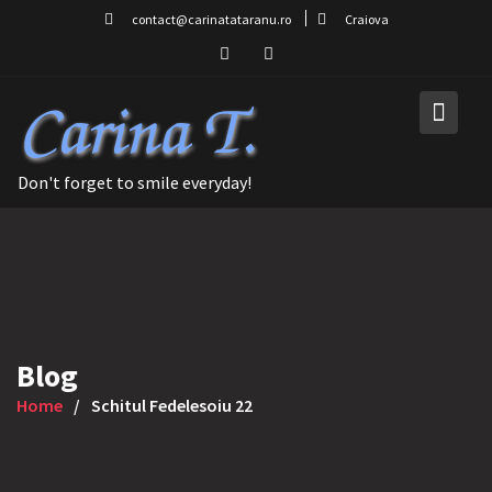
Skip
contact@carinatataranu.ro
Craiova
to
content
Don't forget to smile everyday!
Blog
Home
Schitul Fedelesoiu 22