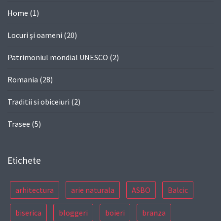
Home
(1)
Locuri şi oameni
(20)
Patrimoniul mondial UNESCO
(2)
Romania
(28)
Traditii si obiceiuri
(2)
Trasee
(5)
Etichete
arhitectura
arie naturala
ASBO
Balcic
biserica
bloggeri
boieri
branza