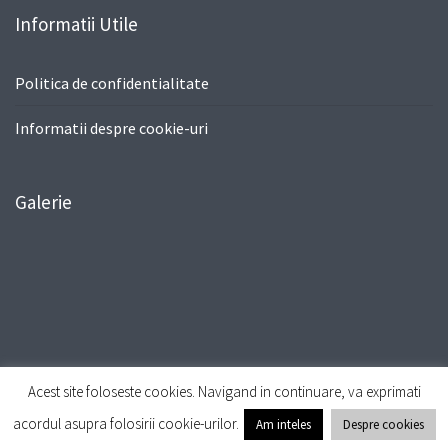
Informatii Utile
Politica de confidentialitate
Informatii despre cookie-uri
Galerie
Acest site foloseste cookies. Navigand in continuare, va exprimati
© All Right Reserved
Travel Way by
Acme Themes
acordul asupra folosirii cookie-urilor.
Am inteles
Despre cookies