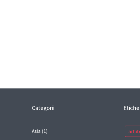
Categorii
Etiche
Asia
(1)
arhit