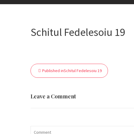
Schitul Fedelesoiu 19
Navigare
Published in
Schitul Fedelesoiu 19
în
articole
Leave a Comment