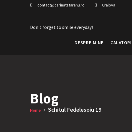
Skip
contact@carinatataranu.ro
Craiova
to
content
Don't forget to smile everyday!
DESPRE MINE
CALATORI
Blog
Schitul Fedelesoiu 19
Home