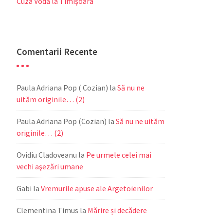
Cuza Vodă la Timișoara
Comentarii Recente
Paula Adriana Pop ( Cozian)
la
Să nu ne
uităm originile… (2)
Paula Adriana Pop (Cozian)
la
Să nu ne uităm
originile… (2)
Ovidiu Cladoveanu
la
Pe urmele celei mai
vechi aşezări umane
Gabi
la
Vremurile apuse ale Argetoienilor
Clementina Timus
la
Mărire și decădere