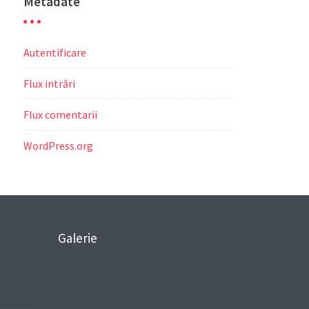
Metadate
Autentificare
Flux intrări
Flux comentarii
WordPress.org
Galerie