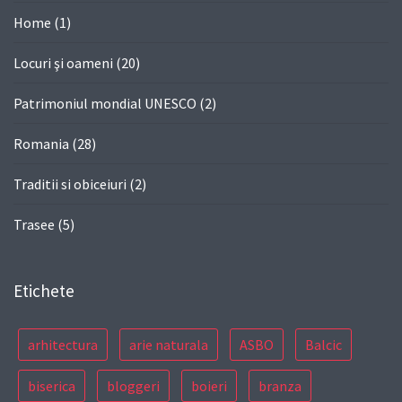
Home
(1)
Locuri şi oameni
(20)
Patrimoniul mondial UNESCO
(2)
Romania
(28)
Traditii si obiceiuri
(2)
Trasee
(5)
Etichete
arhitectura
arie naturala
ASBO
Balcic
biserica
bloggeri
boieri
branza