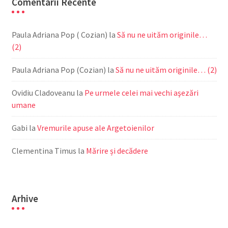
Comentarii Recente
Paula Adriana Pop ( Cozian)
la
Să nu ne uităm originile…
(2)
Paula Adriana Pop (Cozian)
la
Să nu ne uităm originile… (2)
Ovidiu Cladoveanu
la
Pe urmele celei mai vechi aşezări
umane
Gabi
la
Vremurile apuse ale Argetoienilor
Clementina Timus
la
Mărire și decădere
Arhive