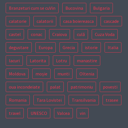
Branzeturi cum se cuVin
Bucovina
Bulgaria
calatorie
calatorii
casa boiereasca
cascade
castel
conac
Craiova
culă
Cuza Voda
degustare
Europa
Grecia
istorie
Italia
lacuri
Latorita
Lotru
manastire
Moldova
moșie
munti
Oltenia
oua incondeiate
palat
patrimoniu
povesti
Romania
Tara Lovistei
Transilvania
trasee
travel
UNESCO
Valcea
vin