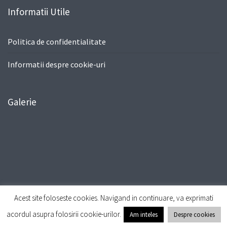
Informatii Utile
Politica de confidentialitate
Informatii despre cookie-uri
Galerie
Acest site foloseste cookies. Navigand in continuare, va exprimati
© All Right Reserved
Travel Way by
Acme Themes
acordul asupra folosirii cookie-urilor.
Am inteles
Despre cookies