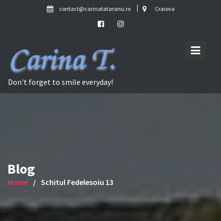
Skip
contact@carinatataranu.ro
Craiova
to
content
Don't forget to smile everyday!
Blog
Home
Schitul Fedelesoiu 13