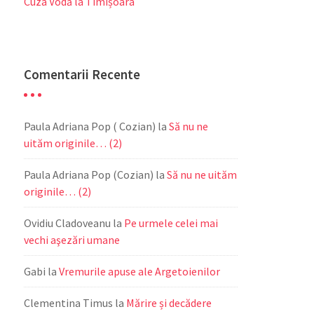
Cuza Vodă la Timișoara
Comentarii Recente
Paula Adriana Pop ( Cozian)
la
Să nu ne
uităm originile… (2)
Paula Adriana Pop (Cozian)
la
Să nu ne uităm
originile… (2)
Ovidiu Cladoveanu
la
Pe urmele celei mai
vechi aşezări umane
Gabi
la
Vremurile apuse ale Argetoienilor
Clementina Timus
la
Mărire și decădere