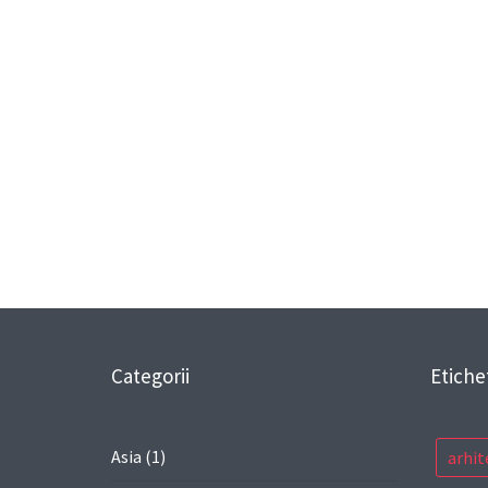
Categorii
Etiche
Asia
(1)
arhit