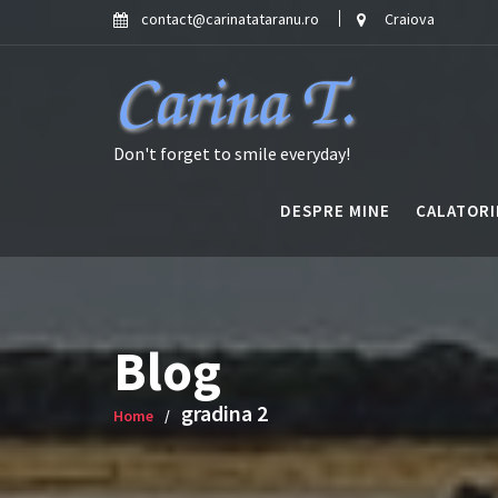
Skip
contact@carinatataranu.ro
Craiova
to
content
Don't forget to smile everyday!
DESPRE MINE
CALATORI
Blog
gradina 2
Home