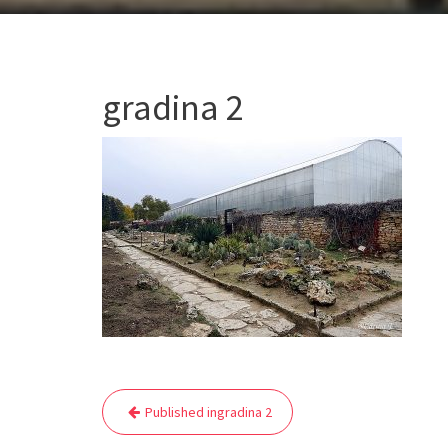
gradina 2
Navigare
Published in
gradina 2
în