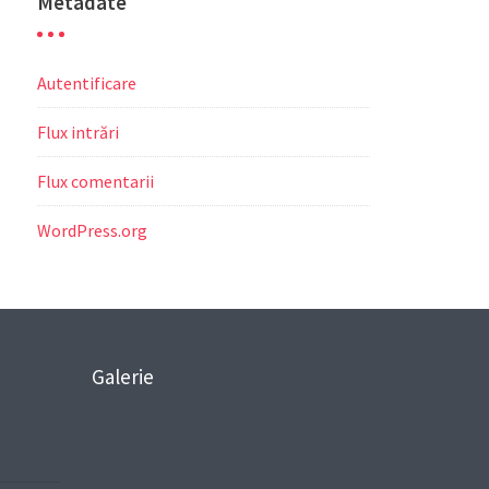
Metadate
Autentificare
Flux intrări
Flux comentarii
WordPress.org
Galerie