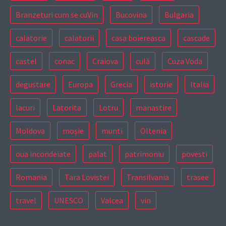
Branzeturi cum se cuVin
Bucovina
Bulgaria
calatorie
calatorii
casa boiereasca
cascade
castel
conac
Craiova
culă
Cuza Voda
degustare
Europa
Grecia
istorie
Italia
lacuri
Latorita
Lotru
manastire
Moldova
moșie
munti
Oltenia
oua incondeiate
palat
patrimoniu
povesti
Romania
Tara Lovistei
Transilvania
trasee
travel
UNESCO
Valcea
vin