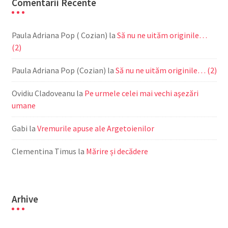
Comentarii Recente
Paula Adriana Pop ( Cozian)
la
Să nu ne uităm originile…
(2)
Paula Adriana Pop (Cozian)
la
Să nu ne uităm originile… (2)
Ovidiu Cladoveanu
la
Pe urmele celei mai vechi aşezări
umane
Gabi
la
Vremurile apuse ale Argetoienilor
Clementina Timus
la
Mărire și decădere
Arhive