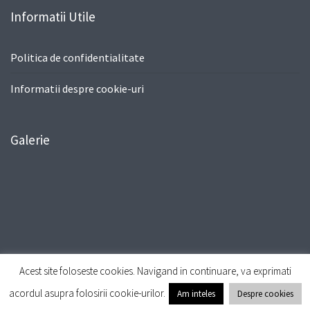
Informatii Utile
Politica de confidentialitate
Informatii despre cookie-uri
Galerie
Acest site foloseste cookies. Navigand in continuare, va exprimati
© All Right Reserved
Travel Way by
Acme Themes
acordul asupra folosirii cookie-urilor.
Am inteles
Despre cookies