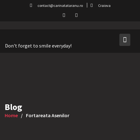
Skip
contact@carinatataranu.ro
Craiova
to
content
Don't forget to smile everyday!
Blog
Home
Fortareata Asenilor