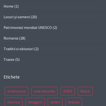
Home
(1)
Locuri şi oameni
(20)
Patrimoniul mondial UNESCO
(2)
Romania
(28)
Traditii si obiceiuri
(2)
Trasee
(5)
Etichete
arhitectura
arie naturala
ASBO
Balcic
biserica
bloggeri
boieri
branza