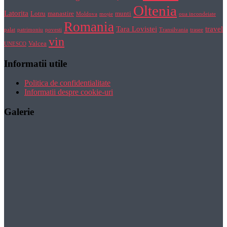
Oltenia
Latorita
Lotru
manastire
munti
Moldova
moșie
oua incondeiate
Romania
Tara Lovistei
travel
palat
patrimoniu
povesti
Transilvania
trasee
vin
Valcea
UNESCO
Informatii utile
Politica de confidentialitate
Informatii despre cookie-uri
Galerie