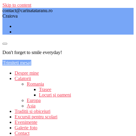
Skip to content
contact@carinatataranu.ro
Craiova
Don't forget to smile everyday!
Trimiteti mesaj
Despre mine
Calatorii
Romania
Trasee
Locuri şi oameni
Europa
Asia
Traditii si obiceiuri
Excursii pentru scolari
Evenimente
Galerie foto
Contact