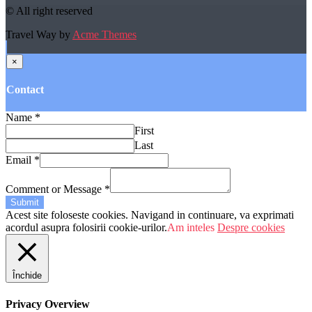
© All right reserved
Travel Way by
Acme Themes
×
Contact
Name
*
First
Last
Email
*
Comment or Message
*
Submit
Acest site foloseste cookies. Navigand in continuare, va exprimati
acordul asupra folosirii cookie-urilor.
Am inteles
Despre cookies
Închide
Privacy Overview