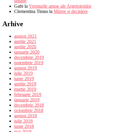
umane
Gabi
la
Vremurile apuse ale Argetoienilor
Clementina Timus
la
Mărire și decădere
Arhive
august 2021
aprilie 2021
aprilie 2020
ianuarie 2020
decembrie 2019
noiembrie 2019
august 2019
iulie 2019
iunie 2019
aprilie 2019
martie 2019
februarie 2019
ianuarie 2019
decembrie 2018
octombrie 2018
august 2018
iulie 2018
iunie 2018
mai 2018