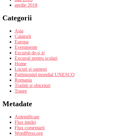
aprilie 2018
Categorii
Asia
Calatorii
Europa
Evenimente
Excursii de-o zi
Excursii pentru scolari
Home
Locuri şi oameni
Patrimoniul mondial UNESCO
Romania
Traditii si obiceiuri
Trasee
Metadate
Autentificare
Flux intrări
Flux comentarii
WordPress.org