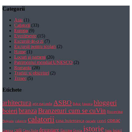
Categorii
Asia
(1)
Calatorii
(33)
Europa
(9)
Evenimente
(15)
Excursii de-o zi
(7)
Excursii pentru scolari
(2)
Home
(1)
Locuri şi oameni
(20)
Patrimoniul mondial UNESCO
(2)
Romania
(28)
Traditii si obiceiuri
(2)
Trasee
(5)
Etichete
bloggeri
arhitectura
ASBO
arie naturala
Balcic
biserica
Branzeturi cum se cuVin
branza
boieri
Bucovina
calatorii
conac
casa boiereasca
castel
Bulgaria
calatorie
cascade
istorie
degustare
culă
Europa
lacuri
Craiova
Cuza Voda
Grecia
Italia