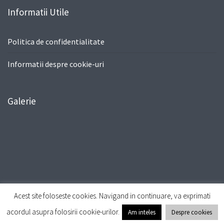
Informatii Utile
Politica de confidentialitate
Informatii despre cookie-uri
Galerie
Acest site foloseste cookies. Navigand in continuare, va exprimati
© All Right Reserved
Travel Way by
Acme Themes
acordul asupra folosirii cookie-urilor.
Am inteles
Despre cookies