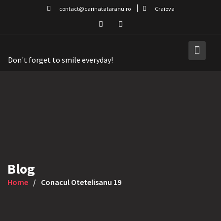
Skip
contact@carinatataranu.ro
Craiova
to
content
Don't forget to smile everyday!
Blog
Home
Conacul Otetelisanu 19