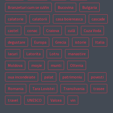
Branzeturi cum se cuVin
Bucovina
Bulgaria
calatorie
calatorii
casa boiereasca
cascade
castel
conac
Craiova
culă
Cuza Voda
degustare
Europa
Grecia
istorie
Italia
lacuri
Latorita
Lotru
manastire
Moldova
moșie
munti
Oltenia
oua incondeiate
palat
patrimoniu
povesti
Romania
Tara Lovistei
Transilvania
trasee
travel
UNESCO
Valcea
vin