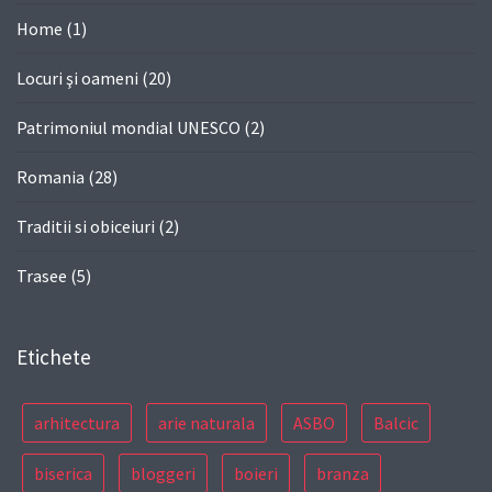
Home
(1)
Locuri şi oameni
(20)
Patrimoniul mondial UNESCO
(2)
Romania
(28)
Traditii si obiceiuri
(2)
Trasee
(5)
Etichete
arhitectura
arie naturala
ASBO
Balcic
biserica
bloggeri
boieri
branza