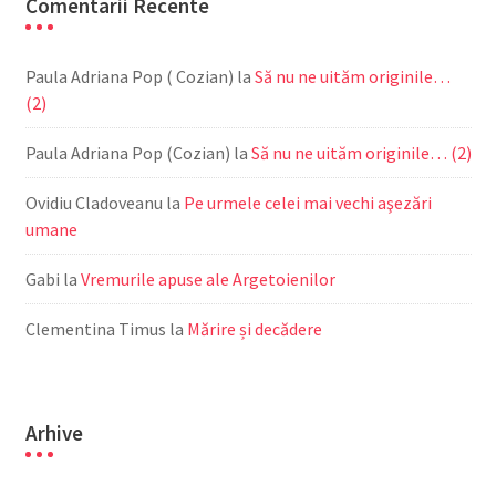
Comentarii Recente
Paula Adriana Pop ( Cozian)
la
Să nu ne uităm originile…
(2)
Paula Adriana Pop (Cozian)
la
Să nu ne uităm originile… (2)
Ovidiu Cladoveanu
la
Pe urmele celei mai vechi aşezări
umane
Gabi
la
Vremurile apuse ale Argetoienilor
Clementina Timus
la
Mărire și decădere
Arhive