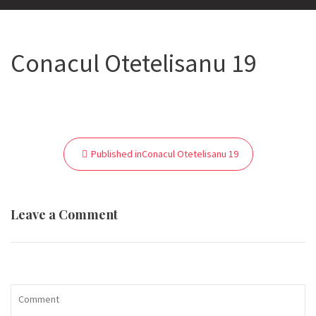
Conacul Otetelisanu 19
Navigare
Published in
Conacul Otetelisanu 19
în
articole
Leave a Comment