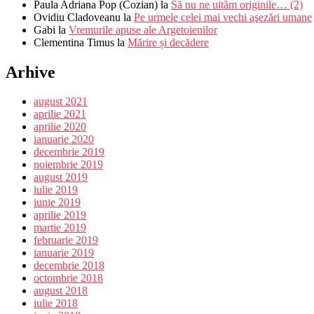
Paula Adriana Pop (Cozian)
la
Să nu ne uităm originile… (2)
Ovidiu Cladoveanu
la
Pe urmele celei mai vechi aşezări umane
Gabi
la
Vremurile apuse ale Argetoienilor
Clementina Timus
la
Mărire și decădere
Arhive
august 2021
aprilie 2021
aprilie 2020
ianuarie 2020
decembrie 2019
noiembrie 2019
august 2019
iulie 2019
iunie 2019
aprilie 2019
martie 2019
februarie 2019
ianuarie 2019
decembrie 2018
octombrie 2018
august 2018
iulie 2018