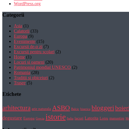
WordPress.org
Categorii
Asia
(1)
Calatorii
(33)
Europa
(9)
Evenimente
(15)
Excursii de-o zi
(7)
Excursii pentru scolari
(2)
Home
(1)
Locuri şi oameni
(20)
Patrimoniul mondial UNESCO
(2)
Romania
(28)
Traditii si obiceiuri
(2)
Trasee
(5)
Etichete
bloggeri
arhitectura
ASBO
boier
arie naturala
Balcic
biserica
istorie
degustare
Latorita
Europa
lacuri
Lotru
manastire
Grecia
Italia
Mo