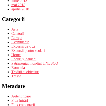
iunie 2018
mai 2018
aprilie 2018
Categorii
Asia
Calatorii
Europa
Evenimente
Excursii de-o zi
Excursii pentru scolari
Home
Locuri şi oameni
Patrimoniul mondial UNESCO
Romania
Traditii si obiceiuri
Trasee
Metadate
Autentificare
Flux intrări
Flux comentarii