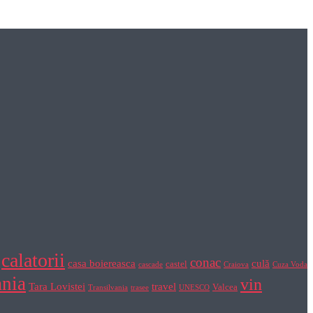
calatorii
conac
casa boiereasca
culă
castel
cascade
Craiova
Cuza Voda
nia
vin
Tara Lovistei
travel
Valcea
Transilvania
trasee
UNESCO