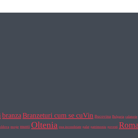
Branzeturi cum se cuVin
branza
i
Bucovina
Bulgaria
calatorie
Oltenia
Roma
munti
ldova
moșie
oua incondeiate
palat
patrimoniu
povesti