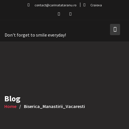
Skip
contact@carinatataranu.ro
Craiova
to
content
Don't forget to smile everyday!
Blog
Home
Biserica_Manastirii_Vacaresti