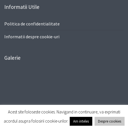
Informatii Utile
Politica de confidentialitate
Informatii despre cookie-uri
Galerie
Acest site foloseste cookies. Navigand in continuare, va exprimati
© All Right Reserved
Travel Way by
Acme Themes
acordul asupra folosirii cookie-urilor.
Am inteles
Despre cookies