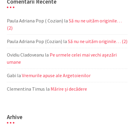
Comentarii Recente
Paula Adriana Pop ( Cozian)
la
Să nu ne uităm originile…
(2)
Paula Adriana Pop (Cozian)
la
Să nu ne uităm originile… (2)
Ovidiu Cladoveanu
la
Pe urmele celei mai vechi aşezări
umane
Gabi
la
Vremurile apuse ale Argetoienilor
Clementina Timus
la
Mărire și decădere
Arhive