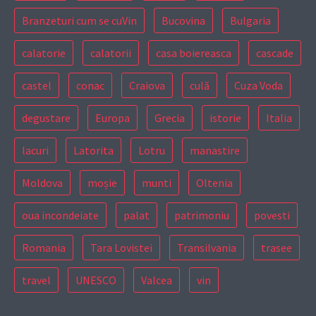
Branzeturi cum se cuVin
Bucovina
Bulgaria
calatorie
calatorii
casa boiereasca
cascade
castel
conac
Craiova
culă
Cuza Voda
degustare
Europa
Grecia
istorie
Italia
lacuri
Latorita
Lotru
manastire
Moldova
moșie
munti
Oltenia
oua incondeiate
palat
patrimoniu
povesti
Romania
Tara Lovistei
Transilvania
trasee
travel
UNESCO
Valcea
vin