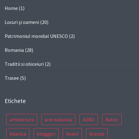
Home
(1)
Locuri şi oameni
(20)
Patrimoniul mondial UNESCO
(2)
Romania
(28)
Traditii si obiceiuri
(2)
Trasee
(5)
Etichete
arhitectura
arie naturala
ASBO
Balcic
biserica
bloggeri
boieri
branza