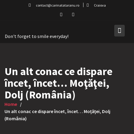
Skip
contact@carinatataranu.ro
Craiova
to
content
Don't forget to smile everyday!
Un alt conac ce dispare
încet, încet… Moţăţei,
Dolj (România)
Home
Un alt conac ce dispare încet, încet… Moţăţei, Dolj
(România)