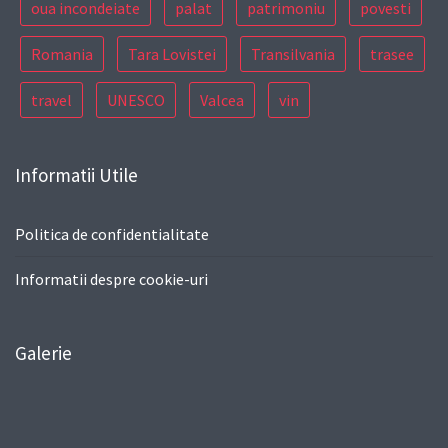
oua incondeiate
palat
patrimoniu
povesti
Romania
Tara Lovistei
Transilvania
trasee
travel
UNESCO
Valcea
vin
Informatii Utile
Politica de confidentialitate
Informatii despre cookie-uri
Galerie