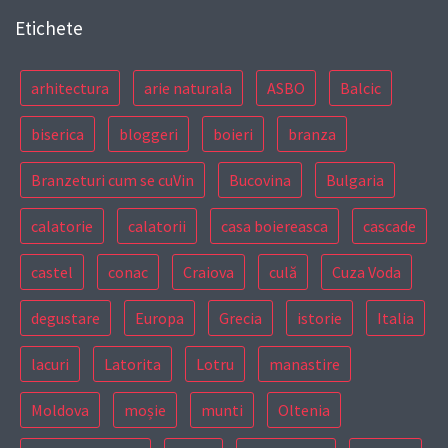
Etichete
arhitectura
arie naturala
ASBO
Balcic
biserica
bloggeri
boieri
branza
Branzeturi cum se cuVin
Bucovina
Bulgaria
calatorie
calatorii
casa boiereasca
cascade
castel
conac
Craiova
culă
Cuza Voda
degustare
Europa
Grecia
istorie
Italia
lacuri
Latorita
Lotru
manastire
Moldova
moșie
munti
Oltenia