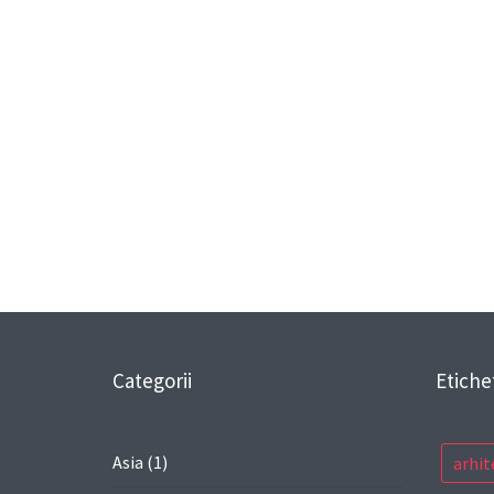
Categorii
Etiche
Asia
(1)
arhit