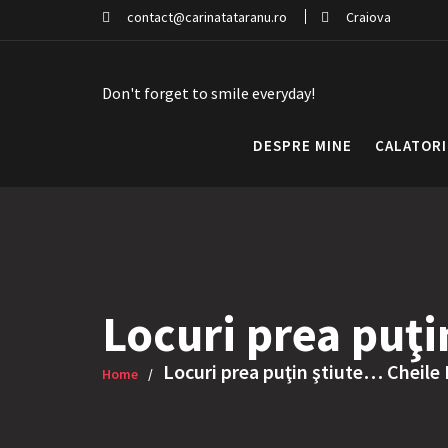
Skip
contact@carinatataranu.ro
Craiova
to
content
Don't forget to smile everyday!
DESPRE MINE
CALATORI
Locuri prea puţ
Locuri prea puţin ştiute… Cheile
Home