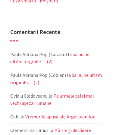
Cuza Vodă la Timișoara
Comentarii Recente
Paula Adriana Pop ( Cozian)
la
Să nu ne
uităm originile… (2)
Paula Adriana Pop (Cozian)
la
Să nu ne uităm
originile… (2)
Ovidiu Cladoveanu
la
Pe urmele celei mai
vechi aşezări umane
Gabi
la
Vremurile apuse ale Argetoienilor
Clementina Timus
la
Mărire și decădere