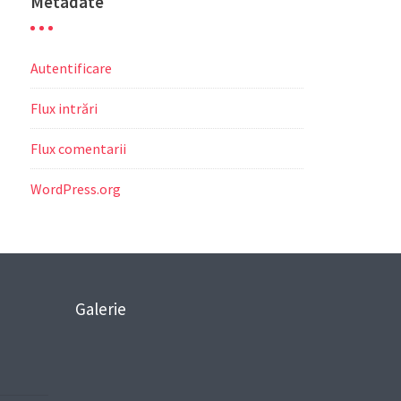
Metadate
Autentificare
Flux intrări
Flux comentarii
WordPress.org
Galerie