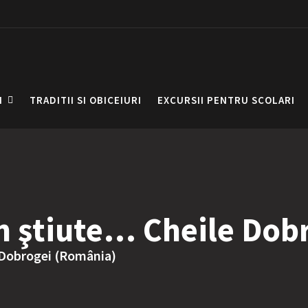
I
TRADITII SI OBICEIURI
EXCURSII PENTRU SCOLARI
in ştiute… Cheile Dob
 Dobrogei (România)